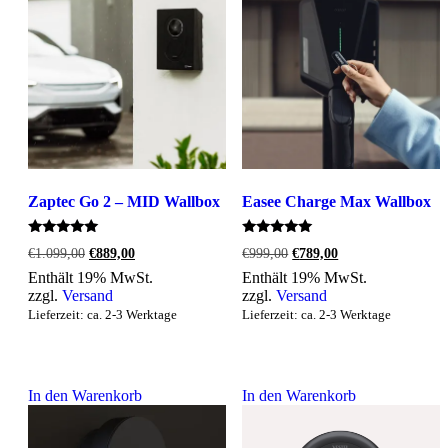
Zaptec Go 2 – MID Wallbox
Easee Charge Max Wallbox
Bewertet
Bewertet
Ursprünglicher
Aktueller
Ursprünglicher
Aktueller
€
1.099,00
€
889,00
€
999,00
€
789,00
mit
mit
Preis
Preis
Preis
Preis
5.00
5.00
Enthält 19% MwSt.
Enthält 19% MwSt.
war:
ist:
war:
ist:
von 5
von 5
zzgl.
Versand
zzgl.
Versand
€1.099,00
€889,00.
€999,00
€789,00.
Lieferzeit: ca. 2-3 Werktage
Lieferzeit: ca. 2-3 Werktage
In den Warenkorb
In den Warenkorb