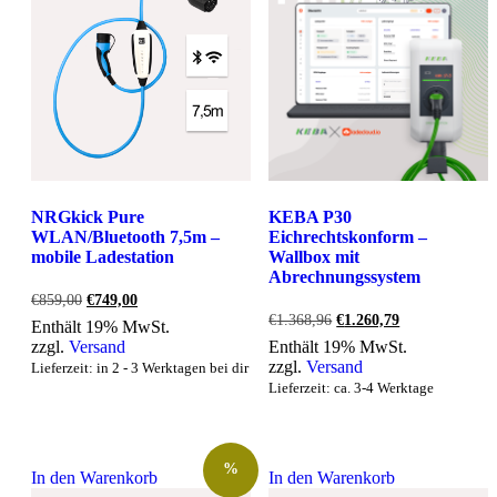
NRGkick Pure
KEBA P30
WLAN/Bluetooth 7,5m –
Eichrechtskonform –
mobile Ladestation
Wallbox mit
Abrechnungssystem
Ursprünglicher
Aktueller
€
859,00
€
749,00
Preis
Preis
Ursprünglicher
Aktueller
€
1.368,96
€
1.260,79
Enthält 19% MwSt.
war:
ist:
Preis
Preis
zzgl.
Versand
Enthält 19% MwSt.
€859,00
€749,00.
war:
ist:
zzgl.
Versand
Lieferzeit: in 2 - 3 Werktagen bei dir
€1.368,96
€1.260,79.
Lieferzeit: ca. 3-4 Werktage
%
In den Warenkorb
In den Warenkorb