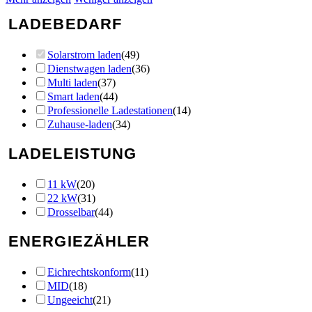
LADEBEDARF
Solarstrom laden
(
49
)
Dienstwagen laden
(
36
)
Multi laden
(
37
)
Smart laden
(
44
)
Professionelle Ladestationen
(
14
)
Zuhause-laden
(
34
)
LADELEISTUNG
11 kW
(
20
)
22 kW
(
31
)
Drosselbar
(
44
)
ENERGIEZÄHLER
Eichrechtskonform
(
11
)
MID
(
18
)
Ungeeicht
(
21
)