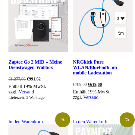
Zaptec Go 2 MID – Meine
NRGkick Pure
Dienstwagen-Wallbox
WLAN/Bluetooth 5m –
mobile Ladestation
Ursprünglicher
Aktueller
€
1.277,96
€
991,62
Preis
Preis
Ursprünglicher
Aktueller
€
789,00
€
619,00
Enthält 19% MwSt.
war:
ist:
Preis
Preis
zzgl.
Versand
Enthält 19% MwSt.
€1.277,96
€991,62.
war:
ist:
zzgl.
Versand
Lieferzeit: 5 Werktage
€789,00
€619,00.
%
%
In den Warenkorb
In den Warenkorb