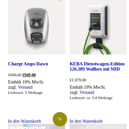
Charge Amps Dawn
KEBA Dienstwagen-Edition
126.389 Wallbox mit MID
Ursprünglicher
Aktueller
€
999,00
€
949,00
Preis
Preis
€
1.079,00
Enthält 19% MwSt.
war:
ist:
zzgl.
Versand
Enthält 19% MwSt.
€999,00
€949,00.
zzgl.
Versand
Lieferzeit: 5 Werktage
Lieferzeit: ca. 3-4 Werktage
%
In den Warenkorb
In den Warenkorb