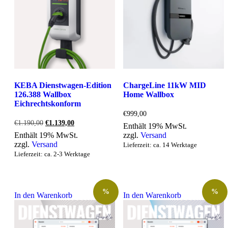
KEBA Dienstwagen-Edition
ChargeLine 11kW MID
126.388 Wallbox
Home Wallbox
Eichrechtskonform
€
999,00
Ursprünglicher
Aktueller
€
1.190,00
€
1.139,00
Enthält 19% MwSt.
Preis
Preis
Enthält 19% MwSt.
zzgl.
Versand
war:
ist:
zzgl.
Versand
Lieferzeit: ca. 14 Werktage
€1.190,00
€1.139,00.
Lieferzeit: ca. 2-3 Werktage
%
%
In den Warenkorb
In den Warenkorb