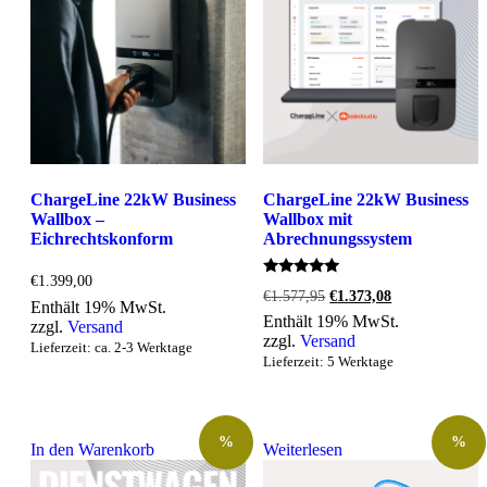
ChargeLine 22kW Business
ChargeLine 22kW Business
Wallbox –
Wallbox mit
Eichrechtskonform
Abrechnungssystem
€
1.399,00
Bewertet
Ursprünglicher
Aktueller
€
1.577,95
€
1.373,08
mit
Enthält 19% MwSt.
Preis
Preis
5.00
Enthält 19% MwSt.
zzgl.
Versand
war:
ist:
von 5
zzgl.
Versand
€1.577,95
€1.373,08.
Lieferzeit: ca. 2-3 Werktage
Lieferzeit: 5 Werktage
%
%
In den Warenkorb
Weiterlesen