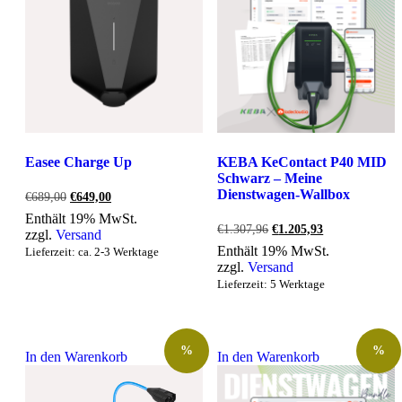
Easee Charge Up
KEBA KeContact P40 MID
Schwarz – Meine
Dienstwagen-Wallbox
Ursprünglicher
Aktueller
€
689,00
€
649,00
Preis
Preis
Enthält 19% MwSt.
war:
ist:
Ursprünglicher
Aktueller
€
1.307,96
€
1.205,93
zzgl.
Versand
€689,00
€649,00.
Preis
Preis
Enthält 19% MwSt.
Lieferzeit: ca. 2-3 Werktage
war:
ist:
zzgl.
Versand
€1.307,96
€1.205,93.
Lieferzeit: 5 Werktage
%
%
In den Warenkorb
In den Warenkorb