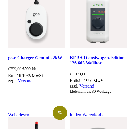
go-e Charger Gemini 22kW
KEBA Dienstwagen-Edition
126.663 Wallbox
Ursprünglicher
Aktueller
€
759,00
€
599,00
Preis
Preis
€
1.079,00
Enthält 19% MwSt.
war:
ist:
zzgl.
Versand
Enthält 19% MwSt.
€759,00
€599,00.
zzgl.
Versand
Lieferzeit: ca. 30 Werktage
%
Weiterlesen
In den Warenkorb