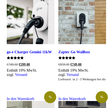
mehrere
Varianten
auf.
Die
Optionen
können
auf
der
Produktseite
gewählt
werden
go-e Charger Gemini 11kW
Zaptec Go Wallbox
Bewertet
Bewertet
Ursprünglicher
Aktueller
Ursprünglicher
Aktueller
€
749,00
€
599,00
€
859,00
€
749,00
mit
mit
Preis
Preis
Preis
Preis
5.00
5.00
Enthält 19% MwSt.
Enthält 19% MwSt.
war:
ist:
war:
ist:
von 5
von 5
zzgl.
Versand
zzgl.
Versand
€749,00
€599,00.
€859,00
€749,00.
Lieferzeit: in 2 - 3 Werktagen bei dir
%
%
In den Warenkorb
In den Warenkorb