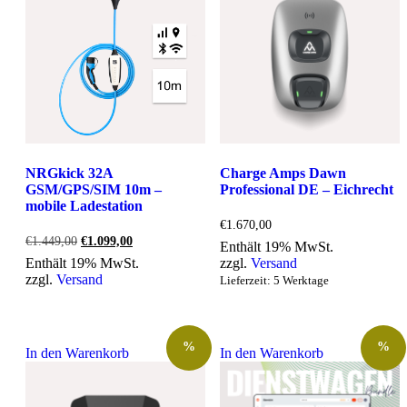
NRGkick 32A
Charge Amps Dawn
GSM/GPS/SIM 10m –
Professional DE – Eichrecht
mobile Ladestation
€
1.670,00
Ursprünglicher
Aktueller
€
1.449,00
€
1.099,00
Enthält 19% MwSt.
Preis
Preis
Enthält 19% MwSt.
zzgl.
Versand
war:
ist:
zzgl.
Versand
Lieferzeit: 5 Werktage
€1.449,00
€1.099,00.
%
%
In den Warenkorb
In den Warenkorb