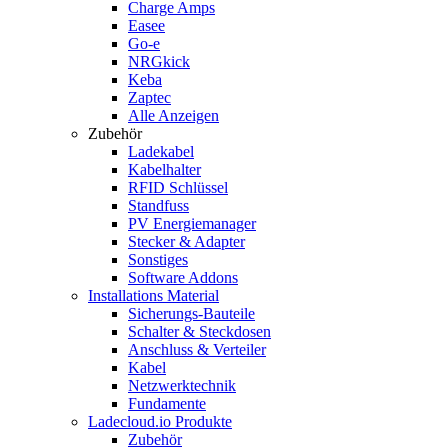
Charge Amps
Easee
Go-e
NRGkick
Keba
Zaptec
Alle Anzeigen
Zubehör
Ladekabel
Kabelhalter
RFID Schlüssel
Standfuss
PV Energiemanager
Stecker & Adapter
Sonstiges
Software Addons
Installations Material
Sicherungs-Bauteile
Schalter & Steckdosen
Anschluss & Verteiler
Kabel
Netzwerktechnik
Fundamente
Ladecloud.io Produkte
Zubehör