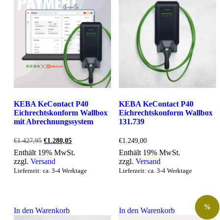
KEBA KeContact P40
KEBA KeContact P40
Eichrechtskonform Wallbox
Eichrechtskonform Wallbox
mit Abrechnungssystem
131.739
Ursprünglicher
Aktueller
€
1.427,95
€
1.280,05
€
1.249,00
Preis
Preis
Enthält 19% MwSt.
Enthält 19% MwSt.
war:
ist:
zzgl.
Versand
zzgl.
Versand
€1.427,95
€1.280,05.
Lieferzeit: ca. 3-4 Werktage
Lieferzeit: ca. 3-4 Werktage
%
In den Warenkorb
In den Warenkorb