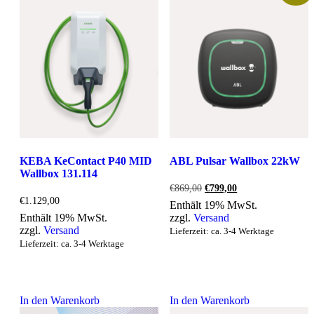
KEBA KeContact P40 MID
ABL Pulsar Wallbox 22kW
Wallbox 131.114
Ursprünglicher
Aktueller
€
869,00
€
799,00
Preis
Preis
€
1.129,00
Enthält 19% MwSt.
war:
ist:
Enthält 19% MwSt.
zzgl.
Versand
€869,00
€799,00.
zzgl.
Versand
Lieferzeit: ca. 3-4 Werktage
Lieferzeit: ca. 3-4 Werktage
In den Warenkorb
In den Warenkorb