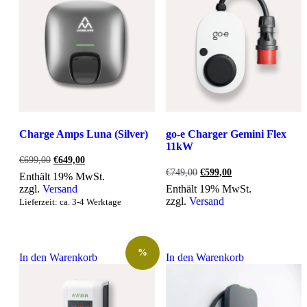
Charge Amps Luna (Silver)
go-e Charger Gemini Flex
11kW
Ursprünglicher
Aktueller
€
699,00
€
649,00
Preis
Preis
Ursprünglicher
Aktueller
€
749,00
€
599,00
Enthält 19% MwSt.
war:
ist:
Preis
Preis
zzgl.
Versand
Enthält 19% MwSt.
€699,00
€649,00.
war:
ist:
zzgl.
Versand
Lieferzeit: ca. 3-4 Werktage
€749,00
€599,00.
%
In den Warenkorb
In den Warenkorb