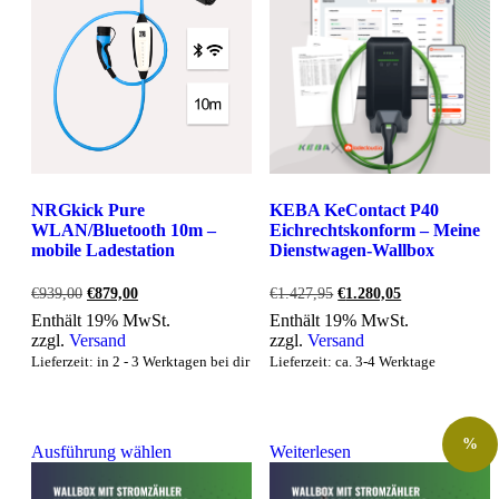
NRGkick Pure
KEBA KeContact P40
WLAN/Bluetooth 10m –
Eichrechtskonform – Meine
mobile Ladestation
Dienstwagen-Wallbox
Ursprünglicher
Aktueller
Ursprünglicher
Aktueller
€
939,00
€
879,00
€
1.427,95
€
1.280,05
Preis
Preis
Preis
Preis
Enthält 19% MwSt.
Enthält 19% MwSt.
war:
ist:
war:
ist:
zzgl.
Versand
zzgl.
Versand
€939,00
€879,00.
€1.427,95
€1.280,05.
Lieferzeit: in 2 - 3 Werktagen bei dir
Lieferzeit: ca. 3-4 Werktage
%
Ausführung wählen
Weiterlesen