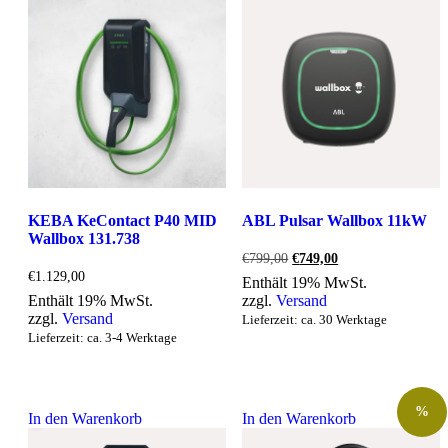
KEBA KeContact P40 MID
ABL Pulsar Wallbox 11kW
Wallbox 131.738
Ursprünglicher
Aktueller
€
799,00
€
749,00
Preis
Preis
€
1.129,00
Enthält 19% MwSt.
war:
ist:
Enthält 19% MwSt.
zzgl.
Versand
€799,00
€749,00.
zzgl.
Versand
Lieferzeit: ca. 30 Werktage
Lieferzeit: ca. 3-4 Werktage
%
In den Warenkorb
In den Warenkorb