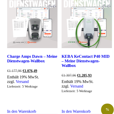
Charge Amps Dawn – Meine
KEBA KeContact P40 MID
Dienstwagen-Wallbox
– Meine Dienstwagen-
Wallbox
Ursprünglicher
Aktueller
€
1.177,96
€
1.076,49
Preis
Preis
Ursprünglicher
Aktueller
€
1.307,96
€
1.205,93
Enthält 19% MwSt.
war:
ist:
Preis
Preis
zzgl.
Versand
Enthält 19% MwSt.
€1.177,96
€1.076,49.
war:
ist:
zzgl.
Versand
Lieferzeit: 5 Werktage
€1.307,96
€1.205,93.
Lieferzeit: 5 Werktage
%
In den Warenkorb
In den Warenkorb