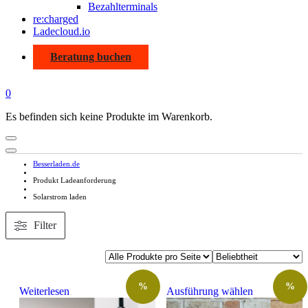
Bezahlterminals
re:charged
Ladecloud.io
Beratung buchen
0
Es befinden sich keine Produkte im Warenkorb.
Besserladen.de
Produkt Ladeanforderung
Solarstrom laden
Filter
Dieses
%
%
Weiterlesen
Ausführung wählen
Produkt
weist