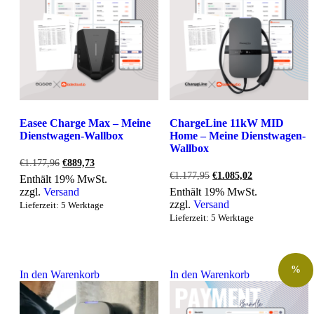
Easee Charge Max – Meine
ChargeLine 11kW MID
Dienstwagen-Wallbox
Home – Meine Dienstwagen-
Wallbox
Ursprünglicher
Aktueller
€
1.177,96
€
889,73
Preis
Preis
Ursprünglicher
Aktueller
€
1.177,95
€
1.085,02
Enthält 19% MwSt.
war:
ist:
Preis
Preis
zzgl.
Versand
Enthält 19% MwSt.
€1.177,96
€889,73.
war:
ist:
zzgl.
Versand
Lieferzeit: 5 Werktage
€1.177,95
€1.085,02.
Lieferzeit: 5 Werktage
%
In den Warenkorb
In den Warenkorb