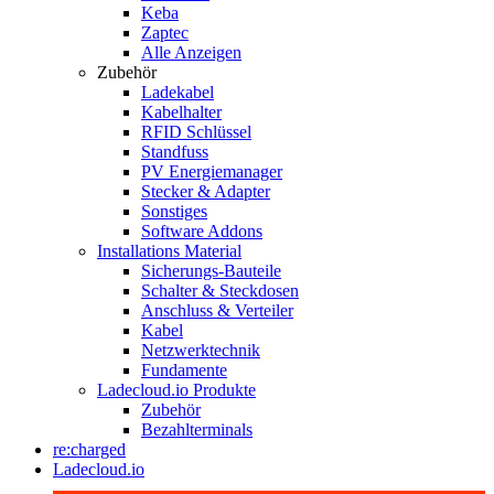
Keba
Zaptec
Alle Anzeigen
Zubehör
Ladekabel
Kabelhalter
RFID Schlüssel
Standfuss
PV Energiemanager
Stecker & Adapter
Sonstiges
Software Addons
Installations Material
Sicherungs-Bauteile
Schalter & Steckdosen
Anschluss & Verteiler
Kabel
Netzwerktechnik
Fundamente
Ladecloud.io Produkte
Zubehör
Bezahlterminals
re:charged
Ladecloud.io