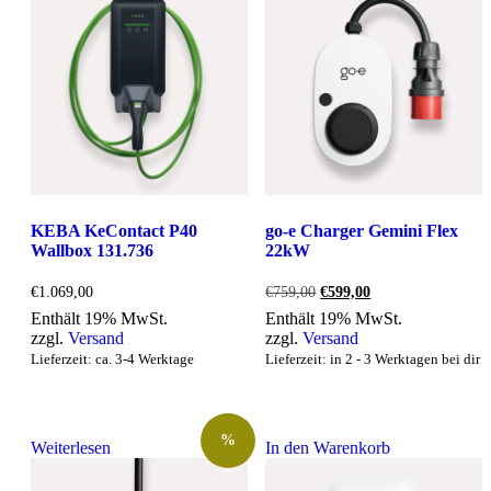
KEBA KeContact P40
go-e Charger Gemini Flex
Wallbox 131.736
22kW
Ursprünglicher
Aktueller
€
1.069,00
€
759,00
€
599,00
Preis
Preis
Enthält 19% MwSt.
Enthält 19% MwSt.
war:
ist:
zzgl.
Versand
zzgl.
Versand
€759,00
€599,00.
Lieferzeit: ca. 3-4 Werktage
Lieferzeit: in 2 - 3 Werktagen bei dir
%
Weiterlesen
In den Warenkorb