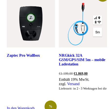
Zaptec Pro Wallbox
NRGkick 32A
GSM/GPS/SIM 5m – mobile
Ladestation
Ursprünglicher
Aktueller
€
1.199,00
€
1.069,00
Preis
Preis
Enthält 19% MwSt.
war:
ist:
zzgl.
Versand
€1.199,00
€1.069,00.
Lieferzeit: in 2 - 3 Werktagen bei dir
%
In den Warenkorb