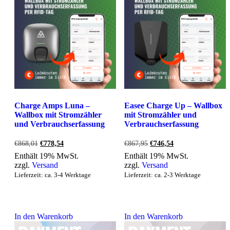
Charge Amps Luna –
Easee Charge Up – Wallbox
Wallbox mit Stromzähler
mit Stromzähler und
und Verbrauchserfassung
Verbrauchserfassung
Ursprünglicher
Aktueller
Ursprünglicher
Aktueller
€
868,01
€
778,54
€
867,95
€
746,54
Preis
Preis
Preis
Preis
Enthält 19% MwSt.
Enthält 19% MwSt.
war:
ist:
war:
ist:
zzgl.
Versand
zzgl.
Versand
€868,01
€778,54.
€867,95
€746,54.
Lieferzeit: ca. 3-4 Werktage
Lieferzeit: ca. 2-3 Werktage
In den Warenkorb
In den Warenkorb