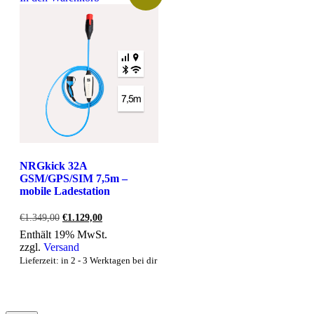
NRGkick 32A
GSM/GPS/SIM 7,5m –
mobile Ladestation
Ursprünglicher
Aktueller
€
1.349,00
€
1.129,00
Preis
Preis
Enthält 19% MwSt.
war:
ist:
zzgl.
Versand
€1.349,00
€1.129,00.
Lieferzeit: in 2 - 3 Werktagen bei dir