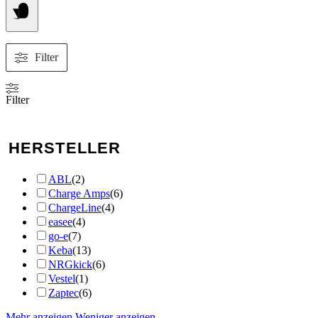
Filter
Filter
HERSTELLER
ABL
(
2
)
Charge Amps
(
6
)
ChargeLine
(
4
)
easee
(
4
)
go-e
(
7
)
Keba
(
13
)
NRGkick
(
6
)
Vestel
(
1
)
Zaptec
(
6
)
Mehr anzeigen
Weniger anzeigen