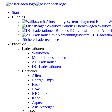
Springe
zum
Start
Inhalt
Bundles
Wa
Dienstwagen Wallbox
DC Ladestation mit Abrec
AC Ladesäule
Sichere Ladesteckdose
Produkte
Ladestationen
Wallboxen
Mobile Ladestationen
AC Ladesäulen
DC-Ladestationen
Hersteller
Alfen
Charge Amps
Easee
Go-e
NRGkick
Keba
Zaptec
Alle Anzeigen
Zubehör