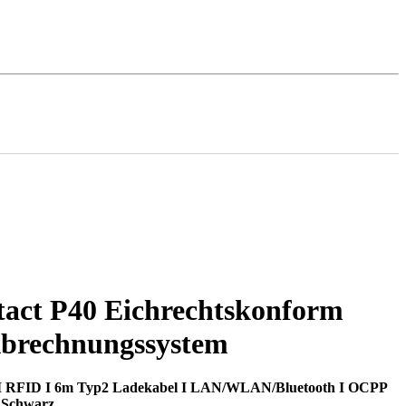
ct P40 Eichrechtskonform
Abrechnungssystem
 I RFID I 6m Typ2 Ladekabel I LAN/WLAN/Bluetooth I OCPP
I Schwarz