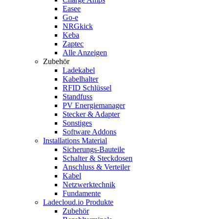
Easee
Go-e
NRGkick
Keba
Zaptec
Alle Anzeigen
Zubehör
Ladekabel
Kabelhalter
RFID Schlüssel
Standfuss
PV Energiemanager
Stecker & Adapter
Sonstiges
Software Addons
Installations Material
Sicherungs-Bauteile
Schalter & Steckdosen
Anschluss & Verteiler
Kabel
Netzwerktechnik
Fundamente
Ladecloud.io Produkte
Zubehör