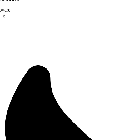
tware
ung
.