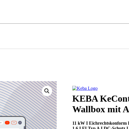
KEBA KeConta
Wallbox mit 
11 kW I Eichrechtskonform
1.6 I FI Typ A I DC-Schutz 