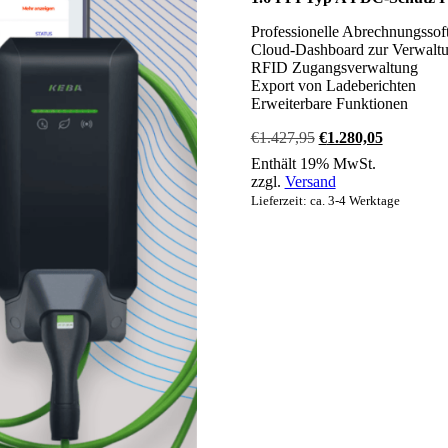
Professionelle Abrechnungssof
Cloud-Dashboard zur Verwalt
RFID Zugangsverwaltung
Export von Ladeberichten
Erweiterbare Funktionen
Ursprünglicher
Aktueller
€
1.427,95
€
1.280,05
Preis
Preis
Enthält 19% MwSt.
war:
ist:
zzgl.
Versand
€1.427,95
€1.280,05
Lieferzeit: ca. 3-4 Werktage