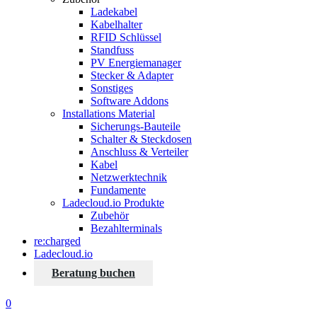
Ladekabel
Kabelhalter
RFID Schlüssel
Standfuss
PV Energiemanager
Stecker & Adapter
Sonstiges
Software Addons
Installations Material
Sicherungs-Bauteile
Schalter & Steckdosen
Anschluss & Verteiler
Kabel
Netzwerktechnik
Fundamente
Ladecloud.io Produkte
Zubehör
Bezahlterminals
re:charged
Ladecloud.io
Beratung buchen
0