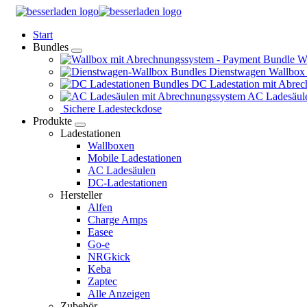
Springe
zum
Start
Inhalt
Bundles
Wa
Dienstwagen Wallbox
DC Ladestation mit Abrec
AC Ladesäule
Sichere Ladesteckdose
Produkte
Ladestationen
Wallboxen
Mobile Ladestationen
AC Ladesäulen
DC-Ladestationen
Hersteller
Alfen
Charge Amps
Easee
Go-e
NRGkick
Keba
Zaptec
Alle Anzeigen
Zubehör