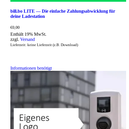
bill.bo LITE — Die einfache Zahlungsabwicklung für
deine Ladestation
€
0,00
Enthält 19% MwSt.
zzgl.
Versand
Lieferzeit: keine Lieferzeit (z.B. Download)
Informationen benötigt