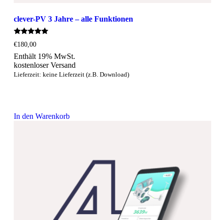
clever-PV 3 Jahre – alle Funktionen
Bewertet
€
180,00
mit
5.00
Enthält 19% MwSt.
von 5
kostenloser Versand
Lieferzeit: keine Lieferzeit (z.B. Download)
In den Warenkorb