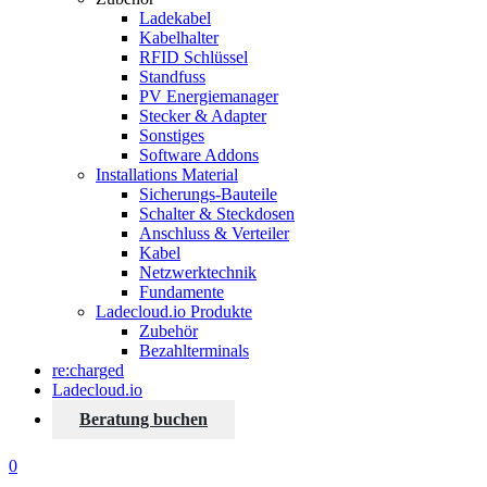
Ladekabel
Kabelhalter
RFID Schlüssel
Standfuss
PV Energiemanager
Stecker & Adapter
Sonstiges
Software Addons
Installations Material
Sicherungs-Bauteile
Schalter & Steckdosen
Anschluss & Verteiler
Kabel
Netzwerktechnik
Fundamente
Ladecloud.io Produkte
Zubehör
Bezahlterminals
re:charged
Ladecloud.io
Beratung buchen
0