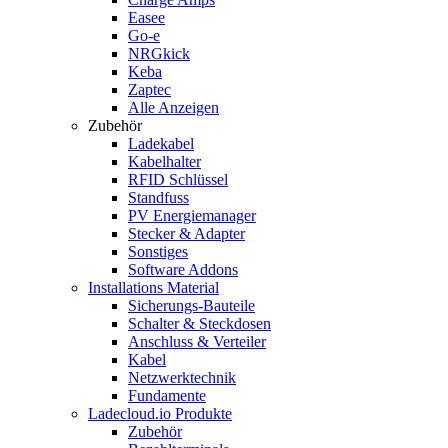
Easee
Go-e
NRGkick
Keba
Zaptec
Alle Anzeigen
Zubehör
Ladekabel
Kabelhalter
RFID Schlüssel
Standfuss
PV Energiemanager
Stecker & Adapter
Sonstiges
Software Addons
Installations Material
Sicherungs-Bauteile
Schalter & Steckdosen
Anschluss & Verteiler
Kabel
Netzwerktechnik
Fundamente
Ladecloud.io Produkte
Zubehör