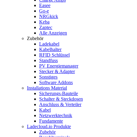
Easee
Go-e
NRGkick
Keba
Zaptec
Alle Anzeigen
Zubehör
Ladekabel
Kabelhalter
RFID Schlüssel
Standfuss
PV Energiemanager
Stecker & Adapter
Sonstiges
Software Addons
Installations Material
Sicherungs-Bauteile
Schalter & Steckdosen
Anschluss & Verteiler
Kabel
Netzwerktechnik
Fundamente
Ladecloud.io Produkte
Zubehör