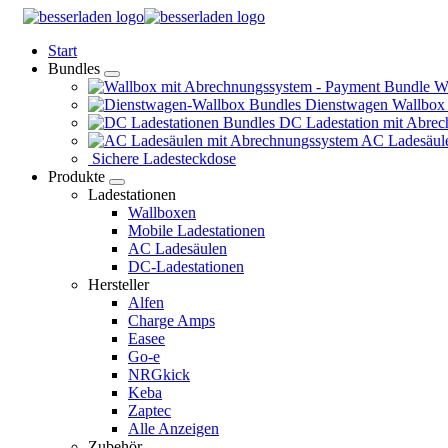
Springe
zum
Start
Inhalt
Bundles
Wa
Dienstwagen Wallbox
DC Ladestation mit Abrec
AC Ladesäule
Sichere Ladesteckdose
Produkte
Ladestationen
Wallboxen
Mobile Ladestationen
AC Ladesäulen
DC-Ladestationen
Hersteller
Alfen
Charge Amps
Easee
Go-e
NRGkick
Keba
Zaptec
Alle Anzeigen
Zubehör