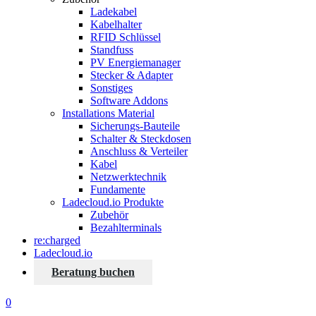
Ladekabel
Kabelhalter
RFID Schlüssel
Standfuss
PV Energiemanager
Stecker & Adapter
Sonstiges
Software Addons
Installations Material
Sicherungs-Bauteile
Schalter & Steckdosen
Anschluss & Verteiler
Kabel
Netzwerktechnik
Fundamente
Ladecloud.io Produkte
Zubehör
Bezahlterminals
re:charged
Ladecloud.io
Beratung buchen
0