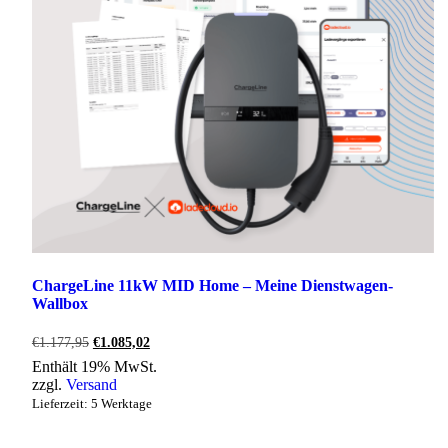
ChargeLine 11kW MID Home – Meine Dienstwagen-
Wallbox
Ursprünglicher
Aktueller
€
1.177,95
€
1.085,02
Preis
Preis
Enthält 19% MwSt.
war:
ist:
zzgl.
Versand
€1.177,95
€1.085,02.
Lieferzeit: 5 Werktage