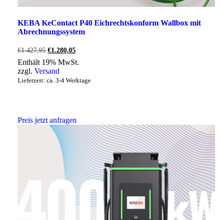
KEBA KeContact P40 Eichrechtskonform Wallbox mit
Abrechnungssystem
Ursprünglicher
Aktueller
€
1.427,95
€
1.280,05
Preis
Preis
Enthält 19% MwSt.
war:
ist:
zzgl.
Versand
€1.427,95
€1.280,05.
Lieferzeit: ca. 3-4 Werktage
Preis jetzt anfragen