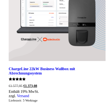
ChargeLine 22kW Business Wallbox mit
Abrechnungssystem
Bewertet
Ursprünglicher
Aktueller
€
1.577,95
€
1.373,08
mit
Preis
Preis
5.00
Enthält 19% MwSt.
war:
ist:
von 5
zzgl.
Versand
€1.577,95
€1.373,08.
Lieferzeit: 5 Werktage