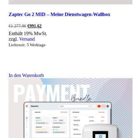
Zaptec Go 2 MID – Meine Dienstwagen-Wallbox
Ursprünglicher
Aktueller
€
1.277,96
€
991,62
Preis
Preis
Enthält 19% MwSt.
war:
ist:
zzgl.
Versand
€1.277,96
€991,62.
Lieferzeit: 5 Werktage
In den Warenkorb