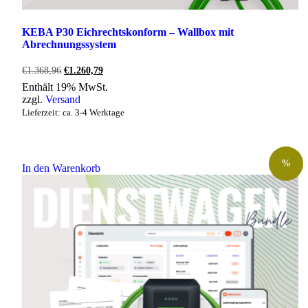
KEBA P30 Eichrechtskonform – Wallbox mit
Abrechnungssystem
Ursprünglicher
Aktueller
€
1.368,96
€
1.260,79
Preis
Preis
Enthält 19% MwSt.
war:
ist:
zzgl.
Versand
€1.368,96
€1.260,79.
Lieferzeit: ca. 3-4 Werktage
%
In den Warenkorb