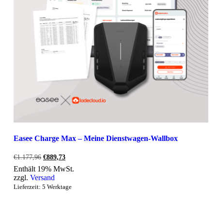
Easee Charge Max – Meine Dienstwagen-Wallbox
Ursprünglicher
Aktueller
€
1.177,96
€
889,73
Preis
Preis
Enthält 19% MwSt.
war:
ist:
zzgl.
Versand
€1.177,96
€889,73.
Lieferzeit: 5 Werktage