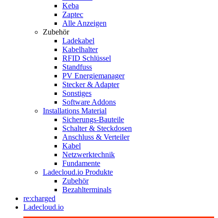
Keba
Zaptec
Alle Anzeigen
Zubehör
Ladekabel
Kabelhalter
RFID Schlüssel
Standfuss
PV Energiemanager
Stecker & Adapter
Sonstiges
Software Addons
Installations Material
Sicherungs-Bauteile
Schalter & Steckdosen
Anschluss & Verteiler
Kabel
Netzwerktechnik
Fundamente
Ladecloud.io Produkte
Zubehör
Bezahlterminals
re:charged
Ladecloud.io