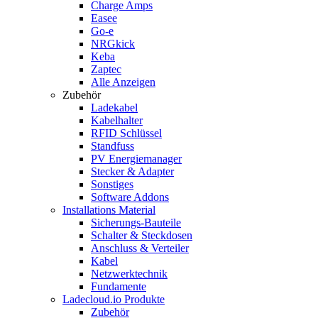
Charge Amps
Easee
Go-e
NRGkick
Keba
Zaptec
Alle Anzeigen
Zubehör
Ladekabel
Kabelhalter
RFID Schlüssel
Standfuss
PV Energiemanager
Stecker & Adapter
Sonstiges
Software Addons
Installations Material
Sicherungs-Bauteile
Schalter & Steckdosen
Anschluss & Verteiler
Kabel
Netzwerktechnik
Fundamente
Ladecloud.io Produkte
Zubehör