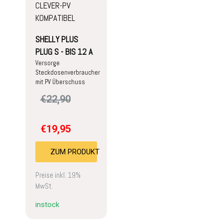
CLEVER-PV
KOMPATIBEL
SHELLY PLUS
PLUG S - BIS 12 A
Versorge
Steckdosenverbraucher
mit PV Überschuss
€
22,90
€
19,95
ZUM PRODUKT
Preise inkl. 19%
MwSt.
instock