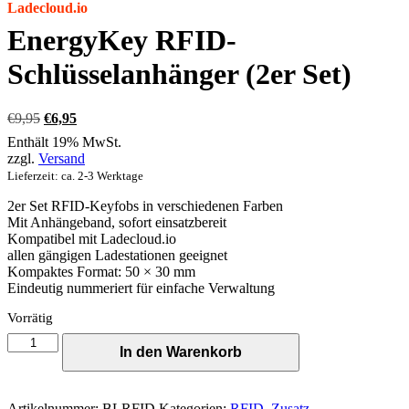
Ladecloud.io
EnergyKey RFID-
Schlüsselanhänger (2er Set)
Ursprünglicher
Aktueller
€
9,95
€
6,95
Preis
Preis
Enthält 19% MwSt.
war:
ist:
zzgl.
Versand
€9,95
€6,95.
Lieferzeit: ca. 2-3 Werktage
2er Set RFID-Keyfobs in verschiedenen Farben
Mit Anhängeband, sofort einsatzbereit
Kompatibel mit Ladecloud.io
allen gängigen Ladestationen geeignet
Kompaktes Format: 50 × 30 mm
Eindeutig nummeriert für einfache Verwaltung
Vorrätig
EnergyKey
In den Warenkorb
RFID-
Schlüsselanhänger
(2er
Set)
Artikelnummer:
BLRFID
Kategorien:
RFID
,
Zusatz