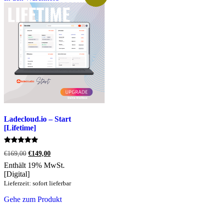
Ladecloud.io – Start
[Lifetime]
Bewertet
Ursprünglicher
Aktueller
€
169,00
€
149,00
mit
Preis
Preis
5.00
Enthält 19% MwSt.
war:
ist:
von 5
[Digital]
€169,00
€149,00.
Lieferzeit: sofort lieferbar
Gehe zum Produkt