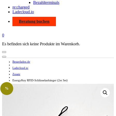
Bezahlterminals
re:charged
Ladecloud.io
Beratung buchen
0
Es befinden sich keine Produkte im Warenkorb.
Besserladen.de
Ladecloud.io
Zusatz
EnergyKey RFID-Schlüsselanhänger (2er Set)
%