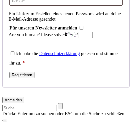
E-
Mail-
Ein Link zum Erstellen eines neuen Passworts wird an deine
E-Mail-Adresse gesendet.
Adresse
*
Für unseren Newsletter anmelden
Erforderlich
Are you human? Please solve:
Ich habe die
Datenschutzerklärung
gelesen und stimme
ihr zu.
*
Registrieren
Anmelden
Suchen
nach:
Drücke Enter um zu suchen oder ESC um die Suche zu schließen
Vorschläge?