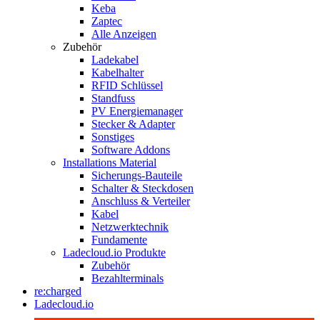
Keba
Zaptec
Alle Anzeigen
Zubehör
Ladekabel
Kabelhalter
RFID Schlüssel
Standfuss
PV Energiemanager
Stecker & Adapter
Sonstiges
Software Addons
Installations Material
Sicherungs-Bauteile
Schalter & Steckdosen
Anschluss & Verteiler
Kabel
Netzwerktechnik
Fundamente
Ladecloud.io Produkte
Zubehör
Bezahlterminals
re:charged
Ladecloud.io