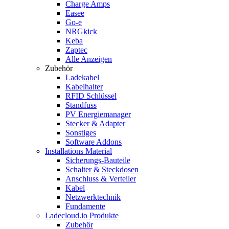
Charge Amps
Easee
Go-e
NRGkick
Keba
Zaptec
Alle Anzeigen
Zubehör
Ladekabel
Kabelhalter
RFID Schlüssel
Standfuss
PV Energiemanager
Stecker & Adapter
Sonstiges
Software Addons
Installations Material
Sicherungs-Bauteile
Schalter & Steckdosen
Anschluss & Verteiler
Kabel
Netzwerktechnik
Fundamente
Ladecloud.io Produkte
Zubehör