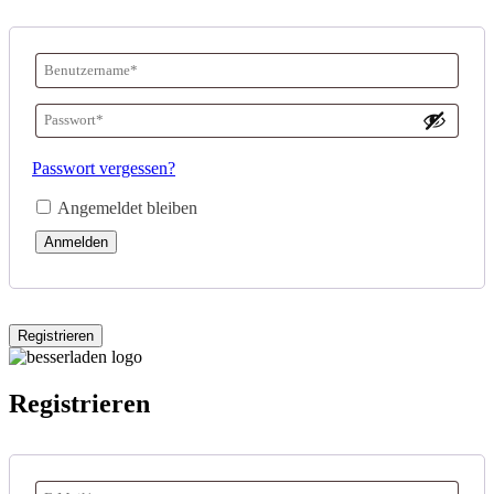
Benutzername
oder
Passwort
*
E-
Erforderlich
Passwort vergessen?
Mail-
Angemeldet bleiben
Adresse
*
Anmelden
Erforderlich
Registrieren
Registrieren