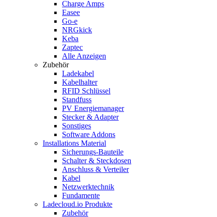
Charge Amps
Easee
Go-e
NRGkick
Keba
Zaptec
Alle Anzeigen
Zubehör
Ladekabel
Kabelhalter
RFID Schlüssel
Standfuss
PV Energiemanager
Stecker & Adapter
Sonstiges
Software Addons
Installations Material
Sicherungs-Bauteile
Schalter & Steckdosen
Anschluss & Verteiler
Kabel
Netzwerktechnik
Fundamente
Ladecloud.io Produkte
Zubehör