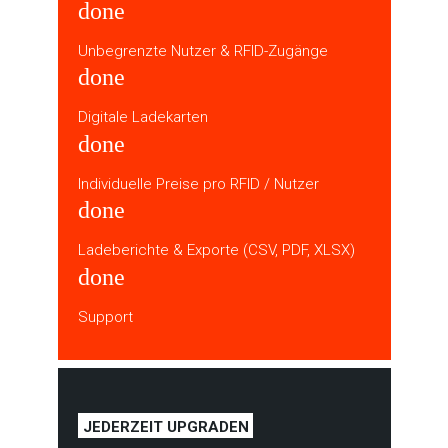
done
Unbegrenzte Nutzer & RFID-Zugänge
done
Digitale Ladekarten
done
Individuelle Preise pro RFID / Nutzer
done
Ladeberichte & Exporte (CSV, PDF, XLSX)
done
Support
JEDERZEIT UPGRADEN