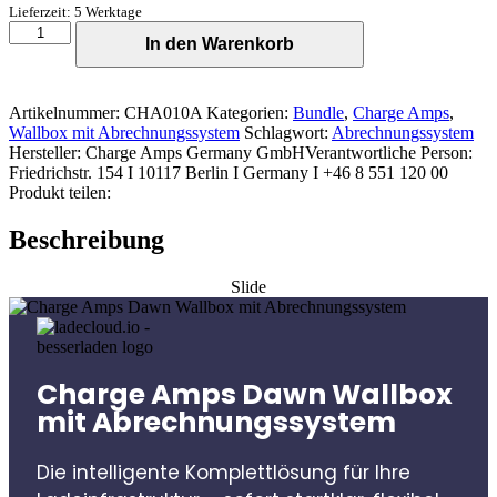
Lieferzeit: 5 Werktage
Charge
In den Warenkorb
Amps
Dawn
Wallbox
mit
Artikelnummer:
CHA010A
Kategorien:
Bundle
,
Charge Amps
,
Abrechnungssystem
Wallbox mit Abrechnungssystem
Schlagwort:
Abrechnungssystem
Menge
Hersteller:
Charge Amps Germany GmbH
Verantwortliche Person:
Friedrichstr. 154 I 10117 Berlin I Germany I +46 8 551 120 00
Produkt teilen:
Beschreibung
Slide
Charge Amps Dawn Wallbox
mit Abrechnungssystem
Die intelligente Komplettlösung für Ihre