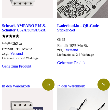
Schrack AMPARO FI/LS-
Ladecloud.io – QR-Code
Schalter C32A/30mA/6kA
Sticker-Set
€
6,95
Bewertet
Ursprünglicher
Aktueller
€
99,00
€
69,95
mit
Enthält 19% MwSt.
Preis
Preis
5.00
Enthält 19% MwSt.
zzgl.
Versand
war:
ist:
von 5
zzgl.
Versand
€99,00
€69,95.
Lieferzeit: ca. 2-3 Werktage
Lieferzeit: ca. 2-3 Werktage
Gehe zum Produkt
Gehe zum Produkt
%
%
In den Warenkorb
In den Warenkorb