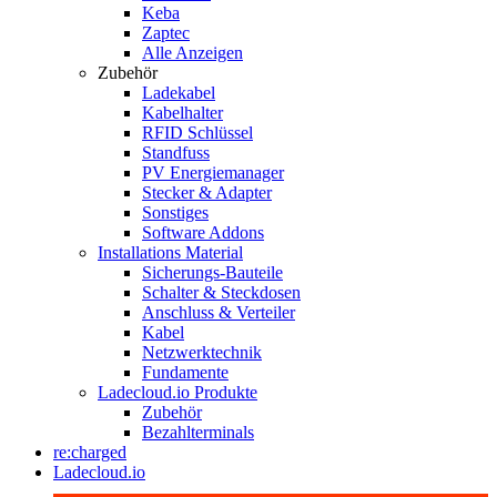
Keba
Zaptec
Alle Anzeigen
Zubehör
Ladekabel
Kabelhalter
RFID Schlüssel
Standfuss
PV Energiemanager
Stecker & Adapter
Sonstiges
Software Addons
Installations Material
Sicherungs-Bauteile
Schalter & Steckdosen
Anschluss & Verteiler
Kabel
Netzwerktechnik
Fundamente
Ladecloud.io Produkte
Zubehör
Bezahlterminals
re:charged
Ladecloud.io