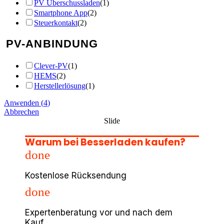
PV Überschussladen
(
1
)
Smartphone App
(
2
)
Steuerkontakt
(
2
)
PV-ANBINDUNG
Clever-PV
(
1
)
HEMS
(
2
)
Herstellerlösung
(
1
)
Anwenden
(
4
)
Abbrechen
Slide
Warum bei Besserladen kaufen?
done
Kostenlose Rücksendung
done
Expertenberatung vor und nach dem
Kauf