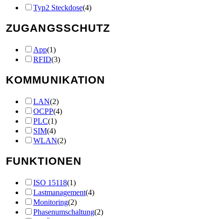
Typ2 Steckdose
(
4
)
ZUGANGSSCHUTZ
App
(
1
)
RFID
(
3
)
KOMMUNIKATION
LAN
(
2
)
OCPP
(
4
)
PLC
(
1
)
SIM
(
4
)
WLAN
(
2
)
FUNKTIONEN
ISO 15118
(
1
)
Lastmanagement
(
4
)
Monitoring
(
2
)
Phasenumschaltung
(
2
)