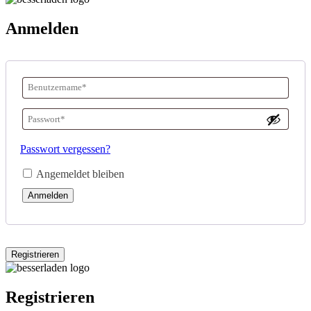
Anmelden
Benutzername
oder
Passwort
*
E-
Erforderlich
Passwort vergessen?
Mail-
Angemeldet bleiben
Adresse
*
Anmelden
Erforderlich
Registrieren
Registrieren