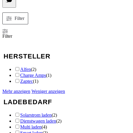
Filter
Filter
HERSTELLER
Alfen
(
2
)
Charge Amps
(
1
)
Zaptec
(
1
)
Mehr anzeigen
Weniger anzeigen
LADEBEDARF
Solarstrom laden
(
2
)
Dienstwagen laden
(
2
)
Multi laden
(
4
)
Smart laden
(
2
)