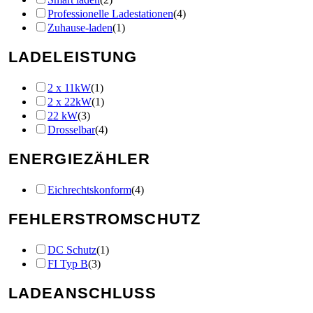
Professionelle Ladestationen
(
4
)
Zuhause-laden
(
1
)
LADELEISTUNG
2 x 11kW
(
1
)
2 x 22kW
(
1
)
22 kW
(
3
)
Drosselbar
(
4
)
ENERGIEZÄHLER
Eichrechtskonform
(
4
)
FEHLERSTROMSCHUTZ
DC Schutz
(
1
)
FI Typ B
(
3
)
LADEANSCHLUSS