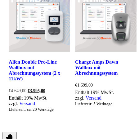
Alfen Double Pro-Line
Charge Amps Dawn
Wallbox mit
Wallbox mit
Abrechnungssystem (2 x
Abrechnungssystem
11kW)
€
1.699,00
Ursprünglicher
Aktueller
€
4.649,00
€
3.995,00
Enthält 19% MwSt.
Preis
Preis
Enthält 19% MwSt.
zzgl.
Versand
war:
ist:
zzgl.
Versand
Lieferzeit: 5 Werktage
€4.649,00
€3.995,00.
Lieferzeit: ca. 20 Werktage