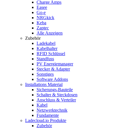
Charge Amps
Easee
Go-e
NRGkick
Keba
Zaptec
Alle Anzeigen
Zubehör
Ladekabel
Kabelhalter
RFID Schlüssel
Standfuss
PV Energiemanager
Stecker & Adapter
Sonstiges
Software Addons
Installations Material
Sicherungs-Bauteile
Schalter & Steckdosen
Anschluss & Verteiler
Kabel
Netzwerktechnik
Fundamente
Ladecloud.io Produkte
Zubehör