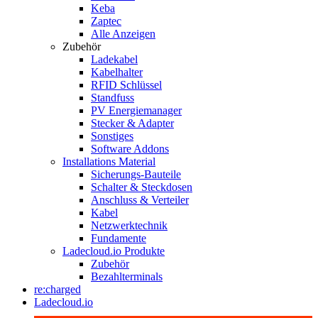
Keba
Zaptec
Alle Anzeigen
Zubehör
Ladekabel
Kabelhalter
RFID Schlüssel
Standfuss
PV Energiemanager
Stecker & Adapter
Sonstiges
Software Addons
Installations Material
Sicherungs-Bauteile
Schalter & Steckdosen
Anschluss & Verteiler
Kabel
Netzwerktechnik
Fundamente
Ladecloud.io Produkte
Zubehör
Bezahlterminals
re:charged
Ladecloud.io