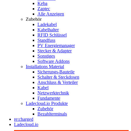
Keba
Zaptec
Alle Anzeigen
Zubehör
Ladekabel
Kabelhalter
RFID Schlüssel
Standfuss
PV Energiemanager
Stecker & Adapter
Sonstiges
Software Addons
Installations Material
Sicherungs-Bauteile
Schalter & Steckdosen
Anschluss & Verteiler
Kabel
Netzwerktechnik
Fundamente
Ladecloud.io Produkte
Zubehör
Bezahlterminals
re:charged
Ladecloud.io