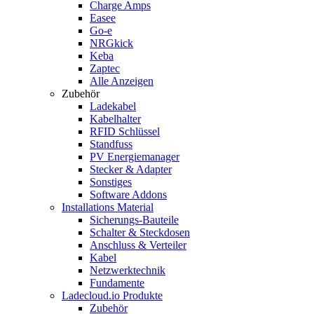
Charge Amps
Easee
Go-e
NRGkick
Keba
Zaptec
Alle Anzeigen
Zubehör
Ladekabel
Kabelhalter
RFID Schlüssel
Standfuss
PV Energiemanager
Stecker & Adapter
Sonstiges
Software Addons
Installations Material
Sicherungs-Bauteile
Schalter & Steckdosen
Anschluss & Verteiler
Kabel
Netzwerktechnik
Fundamente
Ladecloud.io Produkte
Zubehör