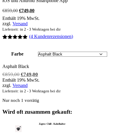
iOS und Android Smartphone App
Ursprünglicher
Aktueller
€
859,00
€
749,00
Preis
Preis
Enthält 19% MwSt.
war:
ist:
zzgl.
Versand
€859,00
€749,00.
Lieferzeit: in 2 - 3 Werktagen bei dir
(
4
Kundenrezensionen)
Bewertet mit
4
5.00
von 5,
basierend
Farbe
auf
Kundenbewertungen
Asphalt Black
Ursprünglicher
Aktueller
€
859,00
€
749,00
Preis
Preis
Enthält 19% MwSt.
zzgl.
Versand
war:
ist:
Lieferzeit: in 2 - 3 Werktagen bei dir
€859,00
€749,00.
Nur noch 1 vorrätig
Wird oft zusammen gekauft:
Zaptec Chill - Kabelhalter