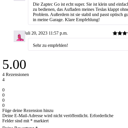
5
von 
Die Zaptec Go ist echt super. Sie ist klein und einfac
zu bedienen, das Aufladen meines Teslas klappt ohn
Problem. Außerdem ist sie stabil und passt optisch gu
in meine Garage. Klare Empfehlung!
Dirk
Juli 20, 2023
11:57 p.m.
Bewerte
5
von 
Sehr zu empfehlen!
5.00
4
Rezensionen
4
0
0
0
0
Füge deine Rezension hinzu
Deine E-Mail-Adresse wird nicht veröffentlicht.
Erforderliche
Felder sind mit
*
markiert