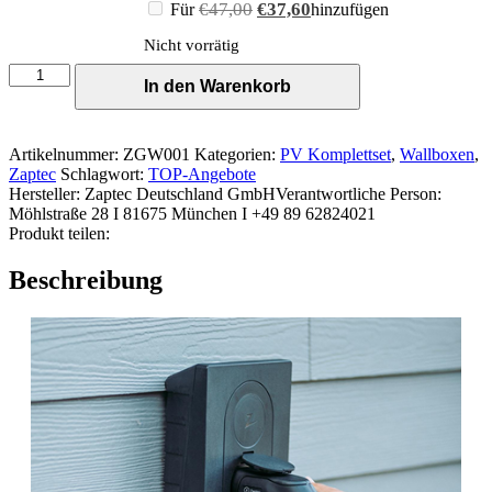
Ursprünglicher
Aktueller
€
47,00
€
37,60
Für
hinzufügen
Preis
Preis
Nicht vorrätig
war:
ist:
€47,00
€37,60.
Zaptec
In den Warenkorb
Go
Wallbox
Menge
Artikelnummer:
ZGW001
Kategorien:
PV Komplettset
,
Wallboxen
,
Zaptec
Schlagwort:
TOP-Angebote
Hersteller:
Zaptec Deutschland GmbH
Verantwortliche Person:
Möhlstraße 28 I 81675 München I +49 89 62824021
Produkt teilen:
Beschreibung