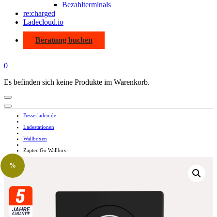
Bezahlterminals
re:charged
Ladecloud.io
Beratung buchen
0
Es befinden sich keine Produkte im Warenkorb.
Besserladen.de
Ladestationen
Wallboxen
Zaptec Go Wallbox
%