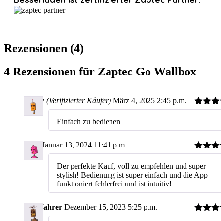
Rezensionen (4)
4 Rezensionen für
Zaptec Go Wallbox
Harry
(Verifizierter Käufer)
März 4, 2025
2:45 p.m.
Bewerte
5
von 
Einfach zu bedienen
Jona
Januar 13, 2024
11:41 p.m.
Bewerte
5
von 
Der perfekte Kauf, voll zu empfehlen und super
stylish! Bedienung ist super einfach und die App
funktioniert fehlerfrei und ist intuitiv!
Teslafahrer
Dezember 15, 2023
5:25 p.m.
Bewerte