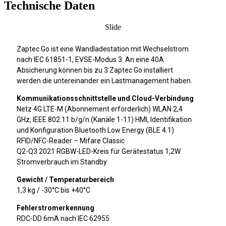
Technische Daten
Slide
Zaptec Go ist eine Wandladestation mit Wechselstrom
nach IEC 61851-1, EVSE-Modus 3. An eine 40A
Absicherung können bis zu 3 Zaptec Go installiert
werden die untereinander ein Lastmanagement haben.
Kommunikationsschnittstelle und Cloud-Verbindung
Netz 4G LTE-M (Abonnement erforderlich) WLAN 2,4
GHz, IEEE 802.11 b/g/n (Kanäle 1-11) HMI, Identifikation
und Konfiguration Bluetooth Low Energy (BLE 4.1)
RFID/NFC-Reader – Mifare Classic
Q2-Q3 2021 RGBW-LED-Kreis für Gerätestatus 1,2W
Stromverbrauch im Standby
Gewicht / Temperaturbereich
1,3 kg / -30°C bis +40°C
Fehlerstromerkennung
RDC-DD 6mA nach IEC 62955