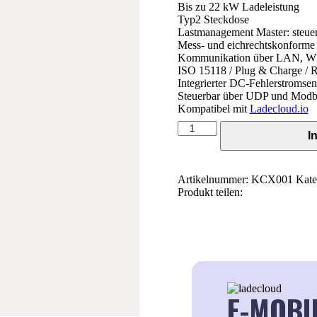
Bis zu 22 kW Ladeleistung
Typ2 Steckdose
Lastmanagement Master: steuer
Mess- und eichrechtskonforme 
Kommunikation über LAN, WLA
ISO 15118 / Plug & Charge /
Integrierter DC-Fehlerstromsen
Steuerbar über UDP und Mod
Kompatibel mit
Ladecloud.io
Keba
I
KeContact
P30
X-
Serie
Artikelnummer:
KCX001
Kate
(Master)
Produkt teilen:
-
Green
Edition
-
Eichrechtskonform
125.101
Menge
E-MOBI