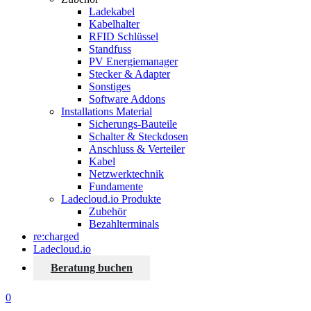
Ladekabel
Kabelhalter
RFID Schlüssel
Standfuss
PV Energiemanager
Stecker & Adapter
Sonstiges
Software Addons
Installations Material
Sicherungs-Bauteile
Schalter & Steckdosen
Anschluss & Verteiler
Kabel
Netzwerktechnik
Fundamente
Ladecloud.io Produkte
Zubehör
Bezahlterminals
re:charged
Ladecloud.io
Beratung buchen
0