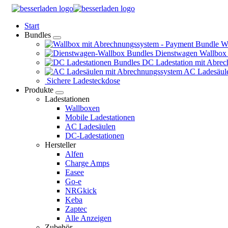
Springe
zum
Start
Inhalt
Bundles
Wa
Dienstwagen Wallbox
DC Ladestation mit Abrec
AC Ladesäule
Sichere Ladesteckdose
Produkte
Ladestationen
Wallboxen
Mobile Ladestationen
AC Ladesäulen
DC-Ladestationen
Hersteller
Alfen
Charge Amps
Easee
Go-e
NRGkick
Keba
Zaptec
Alle Anzeigen
Zubehör