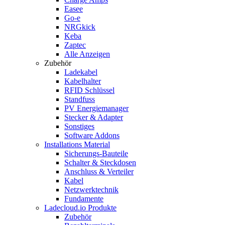
Easee
Go-e
NRGkick
Keba
Zaptec
Alle Anzeigen
Zubehör
Ladekabel
Kabelhalter
RFID Schlüssel
Standfuss
PV Energiemanager
Stecker & Adapter
Sonstiges
Software Addons
Installations Material
Sicherungs-Bauteile
Schalter & Steckdosen
Anschluss & Verteiler
Kabel
Netzwerktechnik
Fundamente
Ladecloud.io Produkte
Zubehör