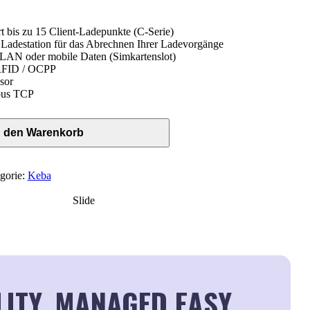
t bis zu 15 Client-Ladepunkte (C-Serie)
Ladestation für das Abrechnen Ihrer Ladevorgänge
N oder mobile Daten (Simkartenslot)
 RFID / OCPP
sor
bus TCP
n den Warenkorb
gorie:
Keba
Slide
LITY, MANAGED EASY