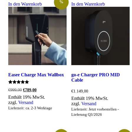
%
In den Warenkorb
In den Warenkorb
Easee Charge Max Wallbox
go-e Charger PRO MID
Cable
Bewertet
Ursprünglicher
Aktueller
€
999,00
€
789,00
€
1.149,00
mit
Preis
Preis
5.00
Enthält 19% MwSt.
Enthält 19% MwSt.
war:
ist:
von 5
zzgl.
Versand
zzgl.
Versand
€999,00
€789,00.
Lieferzeit: ca. 2-3 Werktage
Lieferzeit: Jetzt vorbestellen -
Lieferung Q3/2026