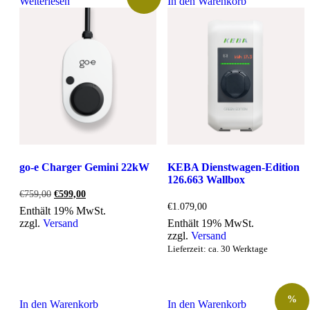
Weiterlesen
In den Warenkorb
go-e Charger Gemini 22kW
KEBA Dienstwagen-Edition
126.663 Wallbox
Ursprünglicher
Aktueller
€
759,00
€
599,00
Preis
Preis
€
1.079,00
Enthält 19% MwSt.
war:
ist:
zzgl.
Versand
Enthält 19% MwSt.
€759,00
€599,00.
zzgl.
Versand
Lieferzeit: ca. 30 Werktage
%
In den Warenkorb
In den Warenkorb