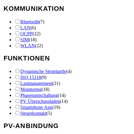
KOMMUNIKATION
Bluetooth
(
7
)
LAN
(
6
)
OCPP
(
22
)
SIM
(
18
)
WLAN
(
22
)
FUNKTIONEN
Dynamische Stromtarife
(
4
)
ISO 15118
(
9
)
Lastmanagement
(
21
)
Monitoring
(
18
)
Phasenumschaltung
(
14
)
PV Überschussladen
(
14
)
Smartphone App
(
19
)
Steuerkontakt
(
5
)
PV-ANBINDUNG