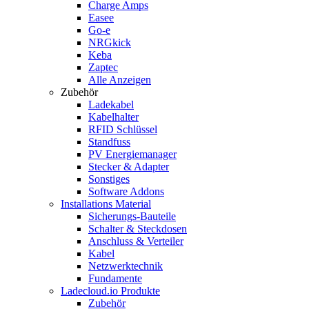
Charge Amps
Easee
Go-e
NRGkick
Keba
Zaptec
Alle Anzeigen
Zubehör
Ladekabel
Kabelhalter
RFID Schlüssel
Standfuss
PV Energiemanager
Stecker & Adapter
Sonstiges
Software Addons
Installations Material
Sicherungs-Bauteile
Schalter & Steckdosen
Anschluss & Verteiler
Kabel
Netzwerktechnik
Fundamente
Ladecloud.io Produkte
Zubehör