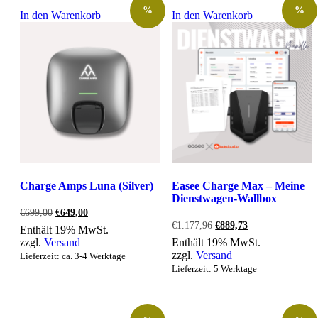
%
%
In den Warenkorb
In den Warenkorb
Charge Amps Luna (Silver)
Easee Charge Max – Meine
Dienstwagen-Wallbox
Ursprünglicher
Aktueller
€
699,00
€
649,00
Preis
Preis
Ursprünglicher
Aktueller
€
1.177,96
€
889,73
Enthält 19% MwSt.
war:
ist:
Preis
Preis
zzgl.
Versand
Enthält 19% MwSt.
€699,00
€649,00.
war:
ist:
zzgl.
Versand
Lieferzeit: ca. 3-4 Werktage
€1.177,96
€889,73.
Lieferzeit: 5 Werktage