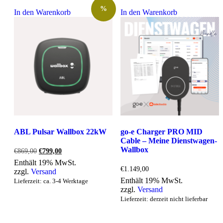
%
In den Warenkorb
In den Warenkorb
ABL Pulsar Wallbox 22kW
go-e Charger PRO MID
Cable – Meine Dienstwagen-
Wallbox
Ursprünglicher
Aktueller
€
869,00
€
799,00
Preis
Preis
Enthält 19% MwSt.
war:
ist:
€
1.149,00
zzgl.
Versand
€869,00
€799,00.
Enthält 19% MwSt.
Lieferzeit: ca. 3-4 Werktage
zzgl.
Versand
Lieferzeit: derzeit nicht lieferbar