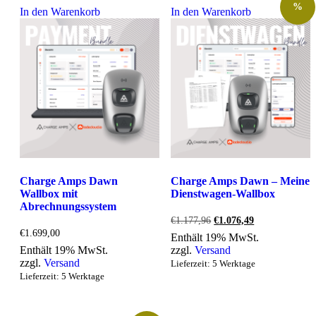
%
In den Warenkorb
In den Warenkorb
Charge Amps Dawn
Charge Amps Dawn – Meine
Wallbox mit
Dienstwagen-Wallbox
Abrechnungssystem
Ursprünglicher
Aktueller
€
1.177,96
€
1.076,49
Preis
Preis
€
1.699,00
Enthält 19% MwSt.
war:
ist:
Enthält 19% MwSt.
zzgl.
Versand
€1.177,96
€1.076,49.
zzgl.
Versand
Lieferzeit: 5 Werktage
Lieferzeit: 5 Werktage