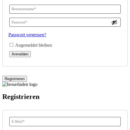
Benutzername
oder
Passwort
*
E-
Erforderlich
Passwort vergessen?
Mail-
Angemeldet bleiben
Adresse
*
Anmelden
Erforderlich
Registrieren
Registrieren
E-