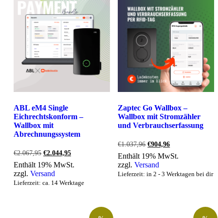
ABL eM4 Single
Zaptec Go Wallbox –
Eichrechtskonform –
Wallbox mit Stromzähler
Wallbox mit
und Verbrauchserfassung
Abrechnungssystem
Ursprünglicher
Aktueller
€
1.037,96
€
904,96
Preis
Preis
Ursprünglicher
Aktueller
€
2.067,95
€
2.044,95
Enthält 19% MwSt.
war:
ist:
Preis
Preis
Enthält 19% MwSt.
zzgl.
Versand
€1.037,96
€904,96.
war:
ist:
zzgl.
Versand
Lieferzeit: in 2 - 3 Werktagen bei dir
€2.067,95
€2.044,95.
Lieferzeit: ca. 14 Werktage