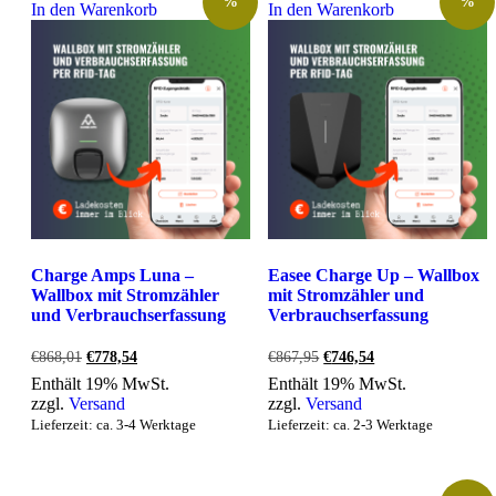
%
%
In den Warenkorb
In den Warenkorb
Charge Amps Luna –
Easee Charge Up – Wallbox
Wallbox mit Stromzähler
mit Stromzähler und
und Verbrauchserfassung
Verbrauchserfassung
Ursprünglicher
Aktueller
Ursprünglicher
Aktueller
€
868,01
€
778,54
€
867,95
€
746,54
Preis
Preis
Preis
Preis
Enthält 19% MwSt.
Enthält 19% MwSt.
war:
ist:
war:
ist:
zzgl.
Versand
zzgl.
Versand
€868,01
€778,54.
€867,95
€746,54.
Lieferzeit: ca. 3-4 Werktage
Lieferzeit: ca. 2-3 Werktage