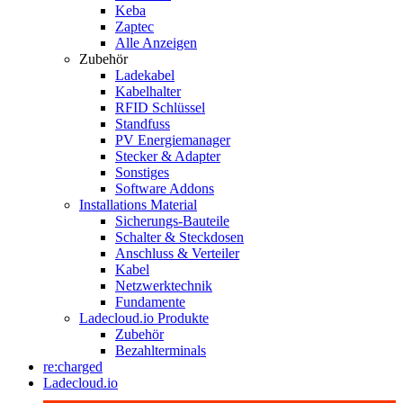
Keba
Zaptec
Alle Anzeigen
Zubehör
Ladekabel
Kabelhalter
RFID Schlüssel
Standfuss
PV Energiemanager
Stecker & Adapter
Sonstiges
Software Addons
Installations Material
Sicherungs-Bauteile
Schalter & Steckdosen
Anschluss & Verteiler
Kabel
Netzwerktechnik
Fundamente
Ladecloud.io Produkte
Zubehör
Bezahlterminals
re:charged
Ladecloud.io