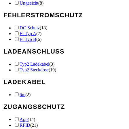
Ungeeicht
(
8
)
FEHLERSTROMSCHUTZ
DC Schutz
(
18
)
FI Typ A
(
7
)
FI Typ B
(
6
)
LADEANSCHLUSS
Typ2 Ladekabel
(
3
)
Typ2 Steckdose
(
19
)
LADEKABEL
6m
(
2
)
ZUGANGSSCHUTZ
App
(
14
)
RFID
(
21
)