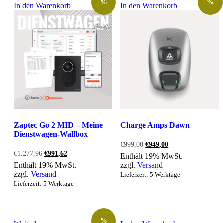
%
%
In den Warenkorb
In den Warenkorb
Zaptec Go 2 MID – Meine
Charge Amps Dawn
Dienstwagen-Wallbox
Ursprünglicher
Aktueller
€
999,00
€
949,00
Preis
Preis
Ursprünglicher
Aktueller
€
1.277,96
€
991,62
Enthält 19% MwSt.
war:
ist:
Preis
Preis
Enthält 19% MwSt.
zzgl.
Versand
€999,00
€949,00.
war:
ist:
zzgl.
Versand
Lieferzeit: 5 Werktage
€1.277,96
€991,62.
Lieferzeit: 5 Werktage
%