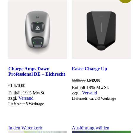
Charge Amps Dawn
Easee Charge Up
Professional DE – Eichrecht
Ursprünglicher
Aktueller
€
689,00
€
649,00
Preis
Preis
€
1.670,00
Enthält 19% MwSt.
war:
ist:
Enthält 19% MwSt.
zzgl.
Versand
€689,00
€649,00.
zzgl.
Versand
Lieferzeit: ca. 2-3 Werktage
Lieferzeit: 5 Werktage
In den Warenkorb
Ausführung wählen