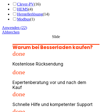
Clever-PV
(
16
)
HEMS
(
4
)
Herstellerlösung
(
14
)
Modbus
(
1
)
Anwenden
(
22
)
Abbrechen
Slide
Warum bei Besserladen kaufen?
done
Kostenlose Rücksendung
done
Expertenberatung vor und nach dem
Kauf
done
Schnelle Hilfe und kompetenter Support
done