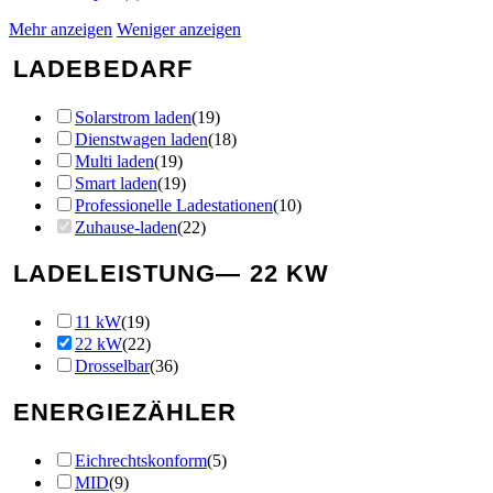
Mehr anzeigen
Weniger anzeigen
LADEBEDARF
Solarstrom laden
(
19
)
Dienstwagen laden
(
18
)
Multi laden
(
19
)
Smart laden
(
19
)
Professionelle Ladestationen
(
10
)
Zuhause-laden
(
22
)
LADELEISTUNG
— 22 KW
11 kW
(
19
)
22 kW
(
22
)
Drosselbar
(
36
)
ENERGIEZÄHLER
Eichrechtskonform
(
5
)
MID
(
9
)