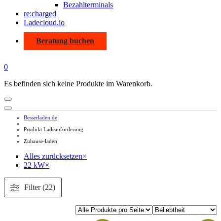
Bezahlterminals
re:charged
Ladecloud.io
Beratung buchen
0
Es befinden sich keine Produkte im Warenkorb.
Besserladen.de
Produkt Ladeanforderung
Zuhause-laden
Alles zurücksetzen
×
22 kW
×
Filter (22)