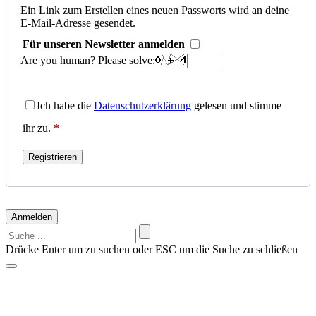
Mail-
Ein Link zum Erstellen eines neuen Passworts wird an deine
E-Mail-Adresse gesendet.
Adresse
*
Für unseren Newsletter anmelden
Erforderlich
Are you human? Please solve:
Ich habe die
Datenschutzerklärung
gelesen und stimme
ihr zu.
*
Registrieren
Anmelden
Suchen
nach:
Drücke Enter um zu suchen oder ESC um die Suche zu schließen
Vorschläge?