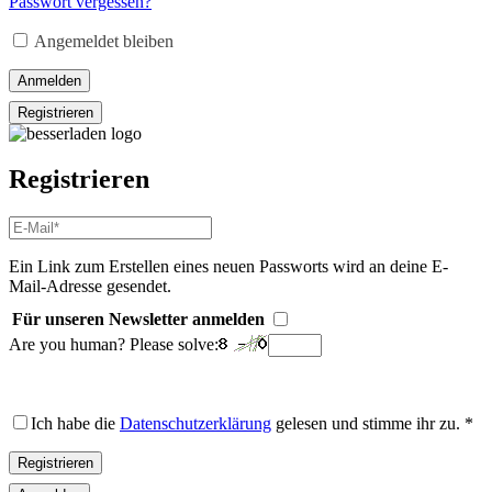
Passwort vergessen?
Erforderlich
Angemeldet bleiben
Anmelden
Registrieren
Registrieren
E-
Mail-
Adresse
*
Ein Link zum Erstellen eines neuen Passworts wird an deine E-
Erforderlich
Mail-Adresse gesendet.
Für unseren Newsletter anmelden
Are you human? Please solve:
Ich habe die
Datenschutzerklärung
gelesen und stimme ihr zu.
*
Registrieren