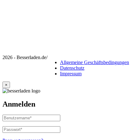
2026 - Besserladen.de
/
Allgemeine Geschäftsbedingungen
Datenschutz
Impressum
×
Anmelden
Benutzername
oder
E-
Passwort
*
Erforderlich
Mail-
Adresse
*