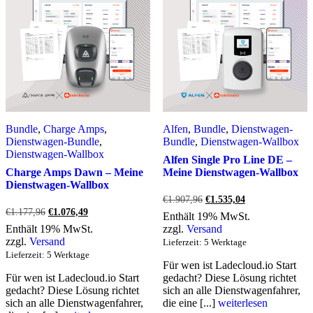
Bundle
,
Charge Amps
,
Alfen
,
Bundle
,
Dienstwagen-
Dienstwagen-Bundle
,
Bundle
,
Dienstwagen-Wallbox
Dienstwagen-Wallbox
Alfen Single Pro Line DE –
Charge Amps Dawn – Meine
Meine Dienstwagen-Wallbox
Dienstwagen-Wallbox
Ursprünglicher
Aktueller
€
1.907,96
€
1.535,04
Preis
Preis
Ursprünglicher
Aktueller
€
1.177,96
€
1.076,49
Enthält 19% MwSt.
war:
ist:
Preis
Preis
Enthält 19% MwSt.
zzgl.
Versand
€1.907,96
€1.535,04.
war:
ist:
zzgl.
Versand
Lieferzeit: 5 Werktage
€1.177,96
€1.076,49.
Lieferzeit: 5 Werktage
Für wen ist Ladecloud.io Start
Für wen ist Ladecloud.io Start
gedacht? Diese Lösung richtet
gedacht? Diese Lösung richtet
sich an alle Dienstwagenfahrer,
sich an alle Dienstwagenfahrer,
die eine [...]
weiterlesen