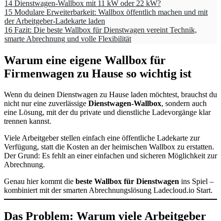
14
Dienstwagen-Wallbox mit 11 kW oder 22 kW?
15
Modulare Erweiterbarkeit: Wallbox öffentlich machen und mit
der Arbeitgeber-Ladekarte laden
16
Fazit: Die beste Wallbox für Dienstwagen vereint Technik,
smarte Abrechnung und volle Flexibilität
Warum eine eigene Wallbox für
Firmenwagen zu Hause so wichtig ist
Wenn du deinen Dienstwagen zu Hause laden möchtest, brauchst du
nicht nur eine zuverlässige
Dienstwagen-Wallbox
, sondern auch
eine Lösung, mit der du private und dienstliche Ladevorgänge klar
trennen kannst.
Viele Arbeitgeber stellen einfach eine öffentliche Ladekarte zur
Verfügung, statt die Kosten an der heimischen Wallbox zu erstatten.
Der Grund: Es fehlt an einer einfachen und sicheren Möglichkeit zur
Abrechnung.
Genau hier kommt die
beste Wallbox für Dienstwagen
ins Spiel –
kombiniert mit der smarten Abrechnungslösung Ladecloud.io Start.
Das Problem: Warum viele Arbeitgeber