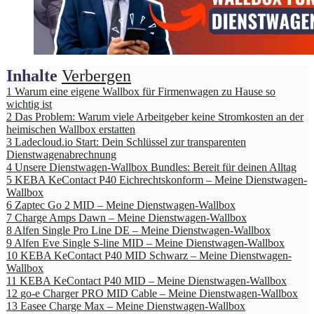
Inhalte
Verbergen
1
Warum eine eigene Wallbox für Firmenwagen zu Hause so
wichtig ist
2
Das Problem: Warum viele Arbeitgeber keine Stromkosten an der
heimischen Wallbox erstatten
3
Ladecloud.io Start: Dein Schlüssel zur transparenten
Dienstwagenabrechnung
4
Unsere Dienstwagen-Wallbox Bundles: Bereit für deinen Alltag
5
KEBA KeContact P40 Eichrechtskonform – Meine Dienstwagen-
Wallbox
6
Zaptec Go 2 MID – Meine Dienstwagen-Wallbox
7
Charge Amps Dawn – Meine Dienstwagen-Wallbox
8
Alfen Single Pro Line DE – Meine Dienstwagen-Wallbox
9
Alfen Eve Single S-line MID – Meine Dienstwagen-Wallbox
10
KEBA KeContact P40 MID Schwarz – Meine Dienstwagen-
Wallbox
11
KEBA KeContact P40 MID – Meine Dienstwagen-Wallbox
12
go-e Charger PRO MID Cable – Meine Dienstwagen-Wallbox
13
Easee Charge Max – Meine Dienstwagen-Wallbox