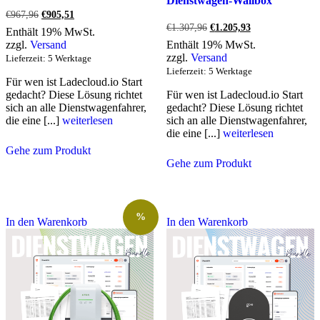
Dienstwagen-Wallbox
Ursprünglicher
Aktueller
€
967,96
€
905,51
Preis
Preis
Ursprünglicher
Aktueller
€
1.307,96
€
1.205,93
Enthält 19% MwSt.
war:
ist:
Preis
Preis
zzgl.
Versand
Enthält 19% MwSt.
€967,96
€905,51.
war:
ist:
zzgl.
Versand
Lieferzeit: 5 Werktage
€1.307,96
€1.205,93.
Lieferzeit: 5 Werktage
Für wen ist Ladecloud.io Start
gedacht? Diese Lösung richtet
Für wen ist Ladecloud.io Start
sich an alle Dienstwagenfahrer,
gedacht? Diese Lösung richtet
die eine [...]
weiterlesen
sich an alle Dienstwagenfahrer,
die eine [...]
weiterlesen
Gehe zum Produkt
Gehe zum Produkt
%
In den Warenkorb
In den Warenkorb