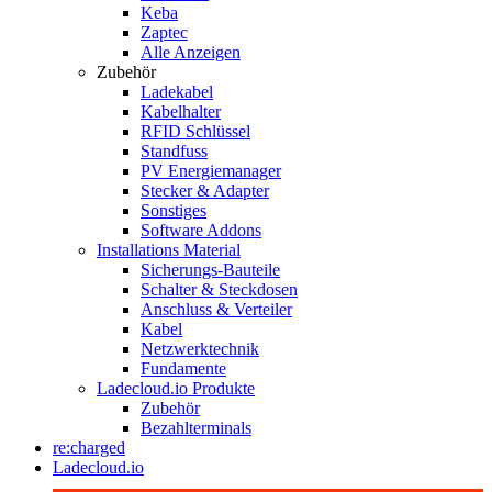
Keba
Zaptec
Alle Anzeigen
Zubehör
Ladekabel
Kabelhalter
RFID Schlüssel
Standfuss
PV Energiemanager
Stecker & Adapter
Sonstiges
Software Addons
Installations Material
Sicherungs-Bauteile
Schalter & Steckdosen
Anschluss & Verteiler
Kabel
Netzwerktechnik
Fundamente
Ladecloud.io Produkte
Zubehör
Bezahlterminals
re:charged
Ladecloud.io