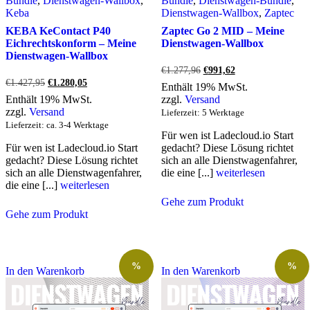
Bundle
,
Dienstwagen-Wallbox
,
Bundle
,
Dienstwagen-Bundle
,
Keba
Dienstwagen-Wallbox
,
Zaptec
KEBA KeContact P40
Zaptec Go 2 MID – Meine
Eichrechtskonform – Meine
Dienstwagen-Wallbox
Dienstwagen-Wallbox
Ursprünglicher
Aktueller
€
1.277,96
€
991,62
Preis
Preis
Ursprünglicher
Aktueller
€
1.427,95
€
1.280,05
Enthält 19% MwSt.
war:
ist:
Preis
Preis
Enthält 19% MwSt.
zzgl.
Versand
€1.277,96
€991,62.
war:
ist:
zzgl.
Versand
Lieferzeit: 5 Werktage
€1.427,95
€1.280,05.
Lieferzeit: ca. 3-4 Werktage
Für wen ist Ladecloud.io Start
Für wen ist Ladecloud.io Start
gedacht? Diese Lösung richtet
gedacht? Diese Lösung richtet
sich an alle Dienstwagenfahrer,
sich an alle Dienstwagenfahrer,
die eine [...]
weiterlesen
die eine [...]
weiterlesen
Gehe zum Produkt
Gehe zum Produkt
%
%
In den Warenkorb
In den Warenkorb