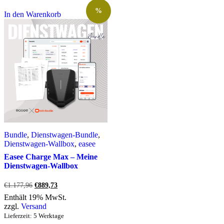
%
In den Warenkorb
Bundle
,
Dienstwagen-Bundle
,
Dienstwagen-Wallbox
,
easee
Easee Charge Max – Meine
Dienstwagen-Wallbox
Ursprünglicher
Aktueller
€
1.177,96
€
889,73
Preis
Preis
Enthält 19% MwSt.
war:
ist:
zzgl.
Versand
€1.177,96
€889,73.
Lieferzeit: 5 Werktage