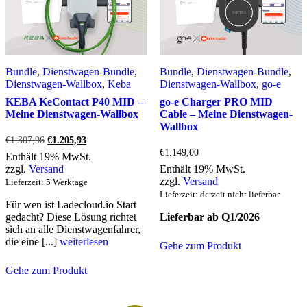
Bundle
,
Dienstwagen-Bundle
,
Bundle
,
Dienstwagen-Bundle
,
Dienstwagen-Wallbox
,
Keba
Dienstwagen-Wallbox
,
go-e
KEBA KeContact P40 MID –
go-e Charger PRO MID
Meine Dienstwagen-Wallbox
Cable – Meine Dienstwagen-
Wallbox
Ursprünglicher
Aktueller
€
1.307,96
€
1.205,93
Preis
Preis
€
1.149,00
Enthält 19% MwSt.
war:
ist:
zzgl.
Versand
Enthält 19% MwSt.
€1.307,96
€1.205,93.
zzgl.
Versand
Lieferzeit: 5 Werktage
Lieferzeit: derzeit nicht lieferbar
Für wen ist Ladecloud.io Start
gedacht? Diese Lösung richtet
Lieferbar ab Q1/2026
sich an alle Dienstwagenfahrer,
die eine [...]
weiterlesen
Gehe zum Produkt
Gehe zum Produkt