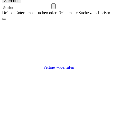
Anmelden
Suchen
nach:
Drücke Enter um zu suchen oder ESC um die Suche zu schließen
Vorschläge?
Suche z.B. nach einem Hersteller: Alfen, Charge Amps, Go-e,
Keba, Zaptec
Nichts gefunden?
Kontaktiere uns: +49 9725 7055807
Vertrag widerrufen