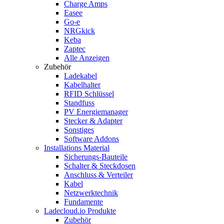
Charge Amps
Easee
Go-e
NRGkick
Keba
Zaptec
Alle Anzeigen
Zubehör
Ladekabel
Kabelhalter
RFID Schlüssel
Standfuss
PV Energiemanager
Stecker & Adapter
Sonstiges
Software Addons
Installations Material
Sicherungs-Bauteile
Schalter & Steckdosen
Anschluss & Verteiler
Kabel
Netzwerktechnik
Fundamente
Ladecloud.io Produkte
Zubehör