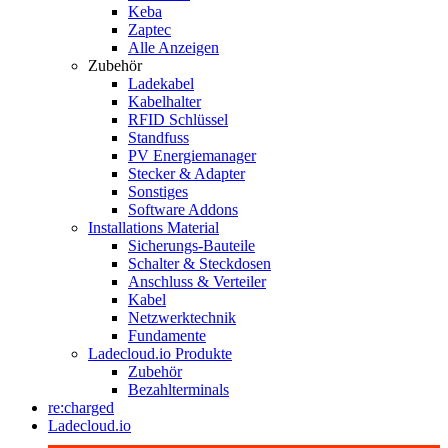
Keba
Zaptec
Alle Anzeigen
Zubehör
Ladekabel
Kabelhalter
RFID Schlüssel
Standfuss
PV Energiemanager
Stecker & Adapter
Sonstiges
Software Addons
Installations Material
Sicherungs-Bauteile
Schalter & Steckdosen
Anschluss & Verteiler
Kabel
Netzwerktechnik
Fundamente
Ladecloud.io Produkte
Zubehör
Bezahlterminals
re:charged
Ladecloud.io