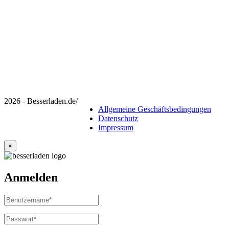
2026 - Besserladen.de
/
Allgemeine Geschäftsbedingungen
Datenschutz
Impressum
×
Anmelden
Benutzername
oder
E-
Passwort
*
Erforderlich
Mail-