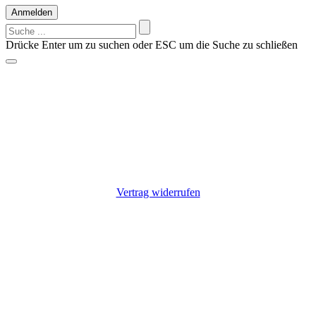
Anmelden
Suchen
nach:
Drücke Enter um zu suchen oder ESC um die Suche zu schließen
Vorschläge?
Suche z.B. nach einem Hersteller: Alfen, Charge Amps, Go-e,
Keba, Zaptec
Nichts gefunden?
Kontaktiere uns: +49 9725 7055807
Vertrag widerrufen