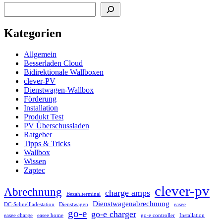
Kategorien
Allgemein
Besserladen Cloud
Bidirektionale Wallboxen
clever-PV
Dienstwagen-Wallbox
Förderung
Installation
Produkt Test
PV Überschussladen
Ratgeber
Tipps & Tricks
Wallbox
Wissen
Zaptec
clever-pv
Abrechnung
charge amps
Bezahlterminal
Dienstwagenabrechnung
DC-Schnellladestation
Dienstwagen
easee
go-e
go-e charger
easee charge
easee home
go-e controller
Installation