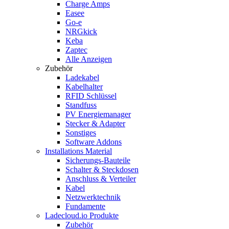
Charge Amps
Easee
Go-e
NRGkick
Keba
Zaptec
Alle Anzeigen
Zubehör
Ladekabel
Kabelhalter
RFID Schlüssel
Standfuss
PV Energiemanager
Stecker & Adapter
Sonstiges
Software Addons
Installations Material
Sicherungs-Bauteile
Schalter & Steckdosen
Anschluss & Verteiler
Kabel
Netzwerktechnik
Fundamente
Ladecloud.io Produkte
Zubehör