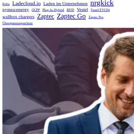
nrgkick
Ladecloud.io
Laden im Unternehmen
Keba
nymea:energy
Vestel
OCPP
Plug-In-Hybrid
RFID
Vestel EVC04
Zaptec Go
Zaptec
wallbox chargers
Zaptec Pro
Überspannungsschutz