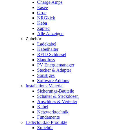
Charge Amps
Easee
Go-e
NRGkick
Keba
Zaptec
Alle Anzeigen
Zubehör
Ladekabel
Kabelhalter
RFID Schlüssel
Standfuss
PV Energiemanager
Stecker & Adapter
Sonstiges
Software Addons
Installations Material
Sicherungs-Bauteile
Schalter & Steckdosen
Anschluss & Verteiler
Kabel
Netzwerktechnik
Fundamente
Ladecloud.io Produkte
Zubehör