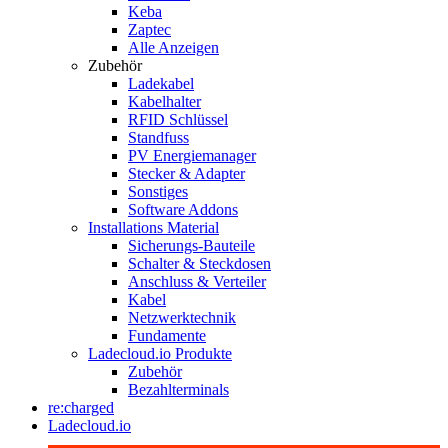
Keba
Zaptec
Alle Anzeigen
Zubehör
Ladekabel
Kabelhalter
RFID Schlüssel
Standfuss
PV Energiemanager
Stecker & Adapter
Sonstiges
Software Addons
Installations Material
Sicherungs-Bauteile
Schalter & Steckdosen
Anschluss & Verteiler
Kabel
Netzwerktechnik
Fundamente
Ladecloud.io Produkte
Zubehör
Bezahlterminals
re:charged
Ladecloud.io