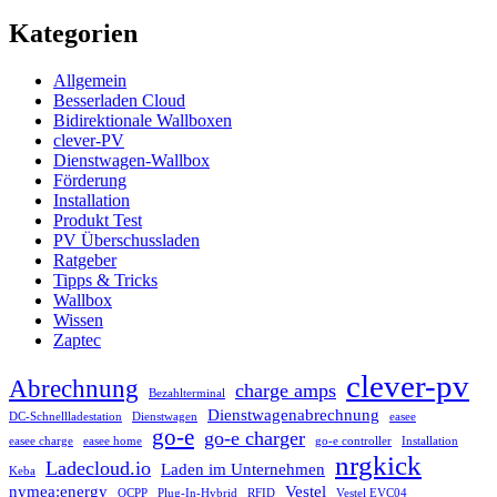
Kategorien
Allgemein
Besserladen Cloud
Bidirektionale Wallboxen
clever-PV
Dienstwagen-Wallbox
Förderung
Installation
Produkt Test
PV Überschussladen
Ratgeber
Tipps & Tricks
Wallbox
Wissen
Zaptec
clever-pv
Abrechnung
charge amps
Bezahlterminal
Dienstwagenabrechnung
DC-Schnellladestation
Dienstwagen
easee
go-e
go-e charger
easee charge
easee home
go-e controller
Installation
nrgkick
Ladecloud.io
Laden im Unternehmen
Keba
nymea:energy
Vestel
OCPP
Plug-In-Hybrid
RFID
Vestel EVC04