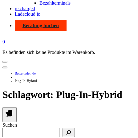
Bezahlterminals
re:charged
Ladecloud.io
Beratung buchen
0
Es befinden sich keine Produkte im Warenkorb.
Besserladen.de
Plug-In-Hybrid
Schlagwort:
Plug-In-Hybrid
Suchen