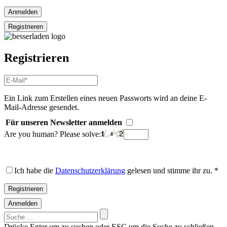
Anmelden
Registrieren
Registrieren
E-
Mail-
Adresse
*
Ein Link zum Erstellen eines neuen Passworts wird an deine E-
Erforderlich
Mail-Adresse gesendet.
Für unseren Newsletter anmelden
Are you human? Please solve:
Ich habe die
Datenschutzerklärung
gelesen und stimme ihr zu.
*
Registrieren
Anmelden
Suchen
nach:
Drücke Enter um zu suchen oder ESC um die Suche zu schließen