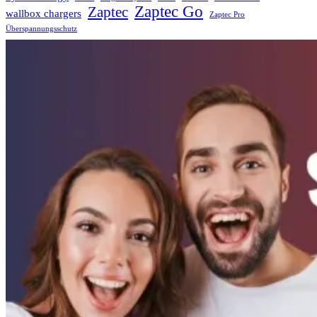
Zaptec Go
Zaptec
wallbox chargers
Zaptec Pro
Überspannungsschutz