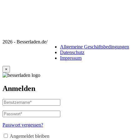
2026 - Besserladen.de
/
Allgemeine Geschäftsbedingungen
Datenschutz
Impressum
×
Anmelden
Benutzername
oder
E-
Passwort
*
Erforderlich
Mail-
Adresse
*
Passwort vergessen?
Erforderlich
Angemeldet bleiben