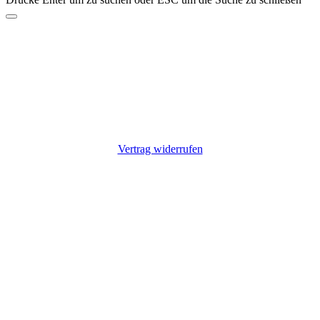
Vorschläge?
Suche z.B. nach einem Hersteller: Alfen, Charge Amps, Go-e,
Keba, Zaptec
Nichts gefunden?
Kontaktiere uns: +49 9725 7055807
Vertrag widerrufen