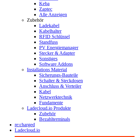
Keba
Zaptec
Alle Anzeigen
Zubehör
Ladekabel
Kabelhalter
RFID Schlüssel
Standfuss
PV Energiemanager
Stecker & Adapter
Sonstiges
Software Addons
Installations Material
Sicherungs-Bauteile
Schalter & Steckdosen
Anschluss & Verteiler
Kabel
Netzwerktechnik
Fundamente
Ladecloud.io Produkte
Zubehör
Bezahlterminals
re:charged
Ladecloud.io