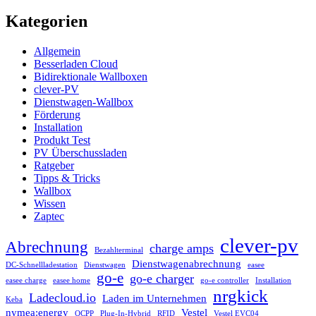
Kategorien
Allgemein
Besserladen Cloud
Bidirektionale Wallboxen
clever-PV
Dienstwagen-Wallbox
Förderung
Installation
Produkt Test
PV Überschussladen
Ratgeber
Tipps & Tricks
Wallbox
Wissen
Zaptec
clever-pv
Abrechnung
charge amps
Bezahlterminal
Dienstwagenabrechnung
DC-Schnellladestation
Dienstwagen
easee
go-e
go-e charger
easee charge
easee home
go-e controller
Installation
nrgkick
Ladecloud.io
Laden im Unternehmen
Keba
nymea:energy
Vestel
OCPP
Plug-In-Hybrid
RFID
Vestel EVC04