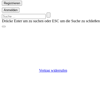
Registrieren
Anmelden
Suchen
nach:
Drücke Enter um zu suchen oder ESC um die Suche zu schließen
Vorschläge?
Suche z.B. nach einem Hersteller: Alfen, Charge Amps, Go-e,
Keba, Zaptec
Nichts gefunden?
Kontaktiere uns: +49 9725 7055807
Vertrag widerrufen