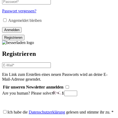
E-
Passwort
*
Erforderlich
Mail-
Adresse
*
Passwort vergessen?
Erforderlich
Angemeldet bleiben
Anmelden
Registrieren
Registrieren
E-
Mail-
Adresse
*
Ein Link zum Erstellen eines neuen Passworts wird an deine E-
Erforderlich
Mail-Adresse gesendet.
Für unseren Newsletter anmelden
Are you human? Please solve:
Ich habe die
Datenschutzerklärung
gelesen und stimme ihr zu.
*