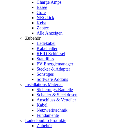
Charge Amps
Easee
Go-e
NRGkick
Keba
Zaptec
Alle Anzeigen
Zubehör
Ladekabel
Kabelhalter
RFID Schlüssel
Standfuss
PV Energiemanager
Stecker & Adapter
Sonstiges
Software Addons
Installations Material
Sicherungs-Bauteile
Schalter & Steckdosen
Anschluss & Verteiler
Kabel
Netzwerktechnik
Fundamente
Ladecloud.io Produkte
Zubehör