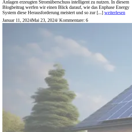
Anlagen erzeugten Stromüberschuss intelligent zu nutzen. In diesem
Blogbeitrag werfen wir einen Blick darauf, wie das Enphase Energy
System diese Herausforderung meistert und so zur [...]
weiterlesen
Januar 11, 2024
Mai 23, 2024
/
Kommentare: 6