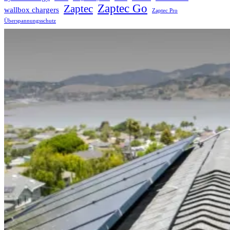
Zaptec Go
Zaptec
wallbox chargers
Zaptec Pro
Überspannungsschutz