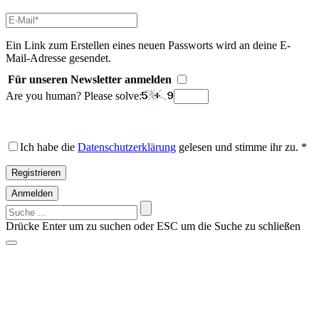
E-
Mail-
Adresse
*
Ein Link zum Erstellen eines neuen Passworts wird an deine E-
Erforderlich
Mail-Adresse gesendet.
Für unseren Newsletter anmelden
Are you human? Please solve:
Ich habe die
Datenschutzerklärung
gelesen und stimme ihr zu.
*
Registrieren
Anmelden
Suchen
nach:
Drücke Enter um zu suchen oder ESC um die Suche zu schließen
Vorschläge?
Suche z.B. nach einem Hersteller: Alfen, Charge Amps, Go-e,
Keba, Zaptec