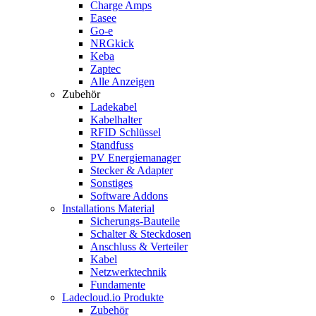
Charge Amps
Easee
Go-e
NRGkick
Keba
Zaptec
Alle Anzeigen
Zubehör
Ladekabel
Kabelhalter
RFID Schlüssel
Standfuss
PV Energiemanager
Stecker & Adapter
Sonstiges
Software Addons
Installations Material
Sicherungs-Bauteile
Schalter & Steckdosen
Anschluss & Verteiler
Kabel
Netzwerktechnik
Fundamente
Ladecloud.io Produkte
Zubehör