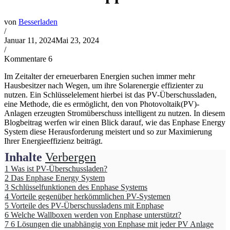
von
Besserladen
/
Januar 11, 2024
Mai 23, 2024
/
Kommentare 6
Im Zeitalter der erneuerbaren Energien suchen immer mehr
Hausbesitzer nach Wegen, um ihre Solarenergie effizienter zu
nutzen. Ein Schlüsselelement hierbei ist das PV-Überschussladen,
eine Methode, die es ermöglicht, den von Photovoltaik(PV)-
Anlagen erzeugten Stromüberschuss intelligent zu nutzen. In diesem
Blogbeitrag werfen wir einen Blick darauf, wie das Enphase Energy
System diese Herausforderung meistert und so zur Maximierung
Ihrer Energieeffizienz beiträgt.
Inhalte
Verbergen
1
Was ist PV-Überschussladen?
2
Das Enphase Energy System
3
Schlüsselfunktionen des Enphase Systems
4
Vorteile gegenüber herkömmlichen PV-Systemen
5
Vorteile des PV-Überschussladens mit Enphase
6
Welche Wallboxen werden von Enphase unterstützt?
7
6 Lösungen die unabhängig von Enphase mit jeder PV Anlage