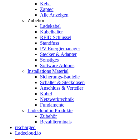
Keba
Zaptec
Alle Anzeigen
Zubehör
Ladekabel
Kabelhalter
RFID Schlüssel
Standfuss
PV Energiemanager
Stecker & Adapter
Sonstiges
Software Addons
Installations Material
Sicherungs-Bauteile
Schalter & Steckdosen
Anschluss & Verteiler
Kabel
Netzwerktechnik
Fundamente
Ladecloud.io Produkte
Zubehör
Bezahlterminals
re:charged
Ladecloud.io