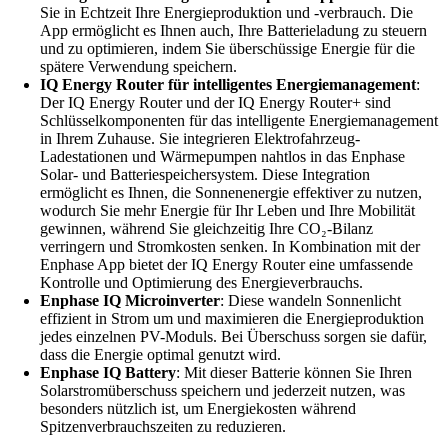
Sie in Echtzeit Ihre Energieproduktion und -verbrauch. Die
App ermöglicht es Ihnen auch, Ihre Batterieladung zu steuern
und zu optimieren, indem Sie überschüssige Energie für die
spätere Verwendung speichern.
IQ Energy Router für intelligentes Energiemanagement
:
Der IQ Energy Router und der IQ Energy Router+ sind
Schlüsselkomponenten für das intelligente Energiemanagement
in Ihrem Zuhause. Sie integrieren Elektrofahrzeug-
Ladestationen und Wärmepumpen nahtlos in das Enphase
Solar- und Batteriespeichersystem. Diese Integration
ermöglicht es Ihnen, die Sonnenenergie effektiver zu nutzen,
wodurch Sie mehr Energie für Ihr Leben und Ihre Mobilität
gewinnen, während Sie gleichzeitig Ihre CO₂-Bilanz
verringern und Stromkosten senken. In Kombination mit der
Enphase App bietet der IQ Energy Router eine umfassende
Kontrolle und Optimierung des Energieverbrauchs.
Enphase IQ Microinverter
: Diese wandeln Sonnenlicht
effizient in Strom um und maximieren die Energieproduktion
jedes einzelnen PV-Moduls. Bei Überschuss sorgen sie dafür,
dass die Energie optimal genutzt wird.
Enphase IQ Battery
: Mit dieser Batterie können Sie Ihren
Solarstromüberschuss speichern und jederzeit nutzen, was
besonders nützlich ist, um Energiekosten während
Spitzenverbrauchszeiten zu reduzieren.