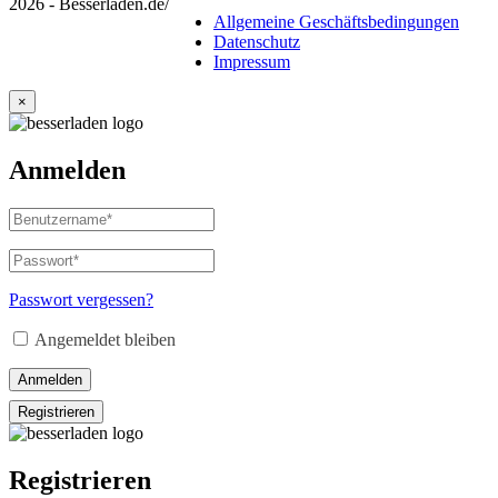
2026 - Besserladen.de
/
Allgemeine Geschäftsbedingungen
Datenschutz
Impressum
×
Anmelden
Benutzername
oder
E-
Passwort
*
Erforderlich
Mail-
Adresse
*
Passwort vergessen?
Erforderlich
Angemeldet bleiben
Anmelden
Registrieren
Registrieren