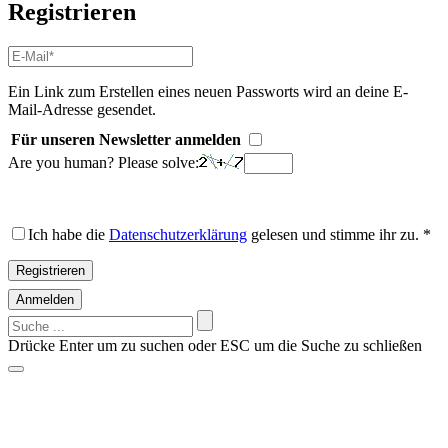
Registrieren
E-
Mail-
Adresse
*
Ein Link zum Erstellen eines neuen Passworts wird an deine E-
Erforderlich
Mail-Adresse gesendet.
Für unseren Newsletter anmelden
Are you human? Please solve:
Ich habe die
Datenschutzerklärung
gelesen und stimme ihr zu.
*
Registrieren
Anmelden
Suchen
nach:
Drücke Enter um zu suchen oder ESC um die Suche zu schließen
Vorschläge?
Suche z.B. nach einem Hersteller: Alfen, Charge Amps, Go-e,