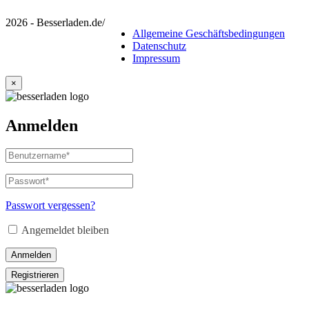
2026 - Besserladen.de
/
Allgemeine Geschäftsbedingungen
Datenschutz
Impressum
×
Anmelden
Benutzername
oder
E-
Passwort
*
Erforderlich
Mail-
Adresse
*
Passwort vergessen?
Erforderlich
Angemeldet bleiben
Anmelden
Registrieren