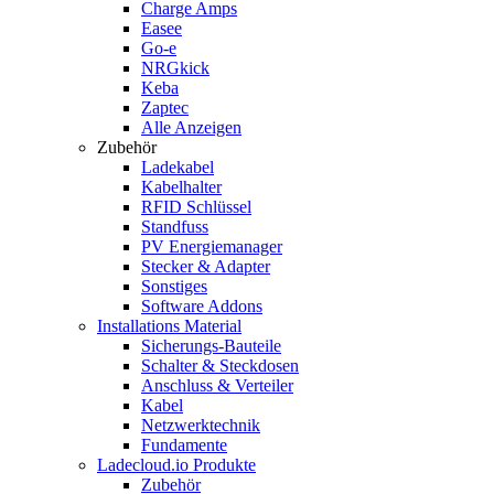
Charge Amps
Easee
Go-e
NRGkick
Keba
Zaptec
Alle Anzeigen
Zubehör
Ladekabel
Kabelhalter
RFID Schlüssel
Standfuss
PV Energiemanager
Stecker & Adapter
Sonstiges
Software Addons
Installations Material
Sicherungs-Bauteile
Schalter & Steckdosen
Anschluss & Verteiler
Kabel
Netzwerktechnik
Fundamente
Ladecloud.io Produkte
Zubehör