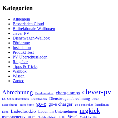
Kategorien
Allgemein
Besserladen Cloud
Bidirektionale Wallboxen
clever-PV
Dienstwagen-Wallbox
Förderung
Installation
Produkt Test
PV Überschussladen
Ratgeber
Tipps & Tricks
Wallbox
Wissen
Zaptec
clever-pv
Abrechnung
charge amps
Bezahlterminal
Dienstwagenabrechnung
DC-Schnellladestation
Dienstwagen
easee
go-e
go-e charger
easee charge
easee home
go-e controller
Installation
nrgkick
Ladecloud.io
Laden im Unternehmen
Keba
nymea:energy
Vestel
OCPP
Plug-In-Hybrid
RFID
Vestel EVC04