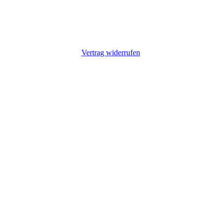
Keba, Zaptec
Nichts gefunden?
Kontaktiere uns: +49 9725 7055807
Vertrag widerrufen