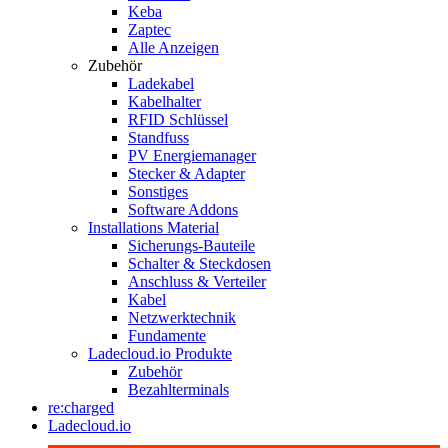
Keba
Zaptec
Alle Anzeigen
Zubehör
Ladekabel
Kabelhalter
RFID Schlüssel
Standfuss
PV Energiemanager
Stecker & Adapter
Sonstiges
Software Addons
Installations Material
Sicherungs-Bauteile
Schalter & Steckdosen
Anschluss & Verteiler
Kabel
Netzwerktechnik
Fundamente
Ladecloud.io Produkte
Zubehör
Bezahlterminals
re:charged
Ladecloud.io