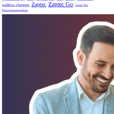
Zaptec Go
Zaptec
wallbox chargers
Zaptec Pro
Überspannungsschutz