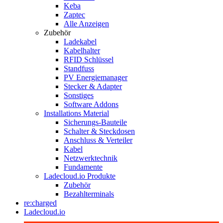
Keba
Zaptec
Alle Anzeigen
Zubehör
Ladekabel
Kabelhalter
RFID Schlüssel
Standfuss
PV Energiemanager
Stecker & Adapter
Sonstiges
Software Addons
Installations Material
Sicherungs-Bauteile
Schalter & Steckdosen
Anschluss & Verteiler
Kabel
Netzwerktechnik
Fundamente
Ladecloud.io Produkte
Zubehör
Bezahlterminals
re:charged
Ladecloud.io