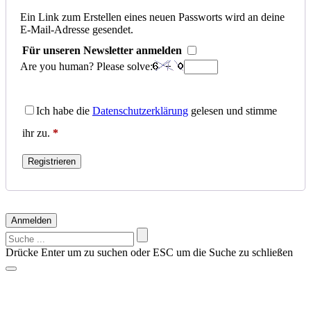
Mail-
Ein Link zum Erstellen eines neuen Passworts wird an deine
E-Mail-Adresse gesendet.
Adresse
*
Für unseren Newsletter anmelden
Erforderlich
Are you human? Please solve:
Ich habe die
Datenschutzerklärung
gelesen und stimme
ihr zu.
*
Registrieren
Anmelden
Suchen
nach:
Drücke Enter um zu suchen oder ESC um die Suche zu schließen
Vorschläge?