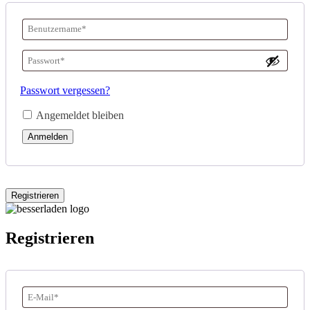
Benutzername
oder
Passwort
*
E-
Erforderlich
Passwort vergessen?
Mail-
Angemeldet bleiben
Adresse
*
Anmelden
Erforderlich
Registrieren
Registrieren
E-