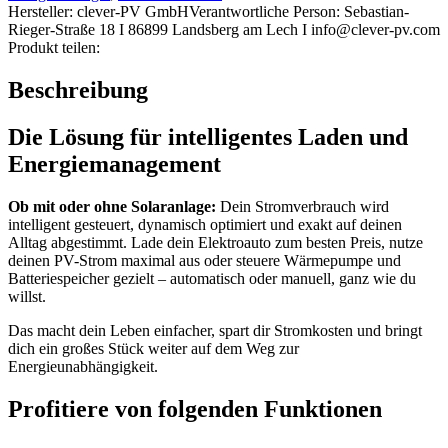
Funktionen
Hersteller:
clever-PV GmbH
Verantwortliche Person:
Sebastian-
[Digital]
Rieger-Straße 18 I 86899 Landsberg am Lech I info@clever-pv.com
Menge
Produkt teilen:
Beschreibung
Die Lösung für intelligentes Laden und
Energiemanagement
Ob mit oder ohne Solaranlage:
Dein Stromverbrauch wird
intelligent gesteuert, dynamisch optimiert und exakt auf deinen
Alltag abgestimmt. Lade dein Elektroauto zum besten Preis, nutze
deinen PV-Strom maximal aus oder steuere Wärmepumpe und
Batteriespeicher gezielt – automatisch oder manuell, ganz wie du
willst.
Das macht dein Leben einfacher, spart dir Stromkosten und bringt
dich ein großes Stück weiter auf dem Weg zur
Energieunabhängigkeit.
Profitiere von folgenden Funktionen