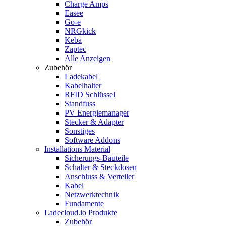
Charge Amps
Easee
Go-e
NRGkick
Keba
Zaptec
Alle Anzeigen
Zubehör
Ladekabel
Kabelhalter
RFID Schlüssel
Standfuss
PV Energiemanager
Stecker & Adapter
Sonstiges
Software Addons
Installations Material
Sicherungs-Bauteile
Schalter & Steckdosen
Anschluss & Verteiler
Kabel
Netzwerktechnik
Fundamente
Ladecloud.io Produkte
Zubehör