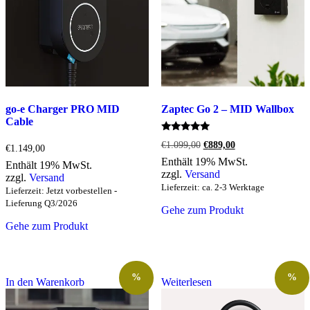
go-e Charger PRO MID
Zaptec Go 2 – MID Wallbox
Cable
Bewertet
Ursprünglicher
Aktueller
€
1.099,00
€
889,00
€
1.149,00
mit
Preis
Preis
5.00
Enthält 19% MwSt.
Enthält 19% MwSt.
war:
ist:
von 5
zzgl.
Versand
zzgl.
Versand
€1.099,00
€889,00.
Lieferzeit: ca. 2-3 Werktage
Lieferzeit: Jetzt vorbestellen -
Lieferung Q3/2026
Gehe zum Produkt
Gehe zum Produkt
%
%
In den Warenkorb
Weiterlesen