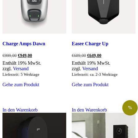
Charge Amps Dawn
Easee Charge Up
Ursprünglicher
Aktueller
Ursprünglicher
Aktueller
€
999,00
€
949,00
€
689,00
€
649,00
Preis
Preis
Preis
Preis
Enthält 19% MwSt.
Enthält 19% MwSt.
war:
ist:
war:
ist:
zzgl.
Versand
zzgl.
Versand
€999,00
€949,00.
€689,00
€649,00.
Lieferzeit: 5 Werktage
Lieferzeit: ca. 2-3 Werktage
Gehe zum Produkt
Gehe zum Produkt
%
In den Warenkorb
In den Warenkorb