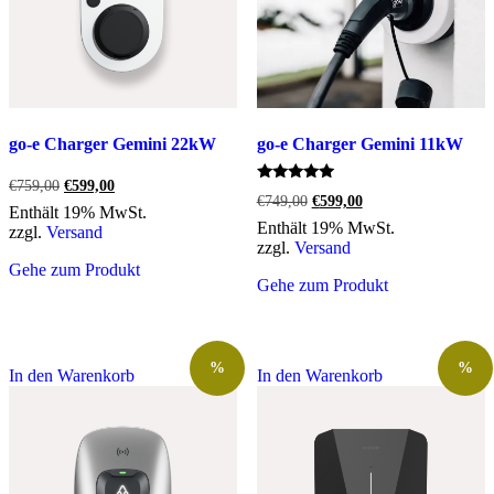
go-e Charger Gemini 22kW
go-e Charger Gemini 11kW
Ursprünglicher
Aktueller
€
759,00
€
599,00
Bewertet
Ursprünglicher
Aktueller
€
749,00
€
599,00
Preis
Preis
mit
Enthält 19% MwSt.
Preis
Preis
war:
ist:
5.00
Enthält 19% MwSt.
zzgl.
Versand
war:
ist:
von 5
€759,00
€599,00.
zzgl.
Versand
€749,00
€599,00.
Gehe zum Produkt
Gehe zum Produkt
%
%
In den Warenkorb
In den Warenkorb