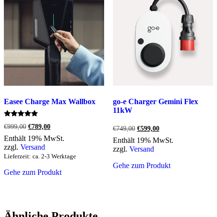
Easee Charge Max Wallbox
go-e Charger Gemini Flex
11kW
Bewertet
Ursprünglicher
Aktueller
€
999,00
€
789,00
Ursprünglicher
Aktueller
€
749,00
€
599,00
mit
Preis
Preis
5.00
Preis
Preis
Enthält 19% MwSt.
Enthält 19% MwSt.
war:
ist:
von 5
war:
ist:
zzgl.
Versand
zzgl.
Versand
€999,00
€789,00.
€749,00
€599,00.
Lieferzeit: ca. 2-3 Werktage
Gehe zum Produkt
Gehe zum Produkt
Ähnliche Produkte