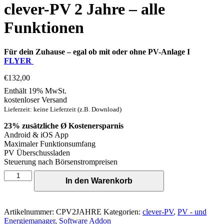
clever-PV 2 Jahre – alle
Funktionen
Für dein Zuhause – egal ob mit oder ohne PV-Anlage I
FLYER
€
132,00
Enthält 19% MwSt.
kostenloser Versand
Lieferzeit: keine Lieferzeit (z.B. Download)
23% zusätzliche Ø Kostenersparnis
Android & iOS App
Maximaler Funktionsumfang
PV Überschussladen
Steuerung nach Börsenstrompreisen
clever-
In den Warenkorb
PV
2
Jahre
-
Artikelnummer:
CPV2JAHRE
Kategorien:
clever-PV
,
PV - und
alle
Energiemanager
,
Software Addon