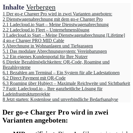
Inhalte
Verbergen
1
Der go-e Charger Pro wird in zwei Varianten angeboten:
2
Dienstwagenabrechnung mit dem go-e Charger Pro
2.1
Ladecloud.io Start – Meine Dienstwagenabrechnung
2.2
Ladecloud.io Fleet – Unternehmenslösung
3
Ladecloud.io Start – Meine Dienstwagenabrechnung [Lifetime]
4
go-e Charger PRO MID Cable
5
Abrechnung in Wohnanlagen und Tiefgaragen
5.1
Das modulare Abrechnungssystem: Vereinbarungen
5.2
Ein eigenes Kundenportal für Ihre Nutzer
6
Direkte Bezahlmöglichkeiten: QR-Code, Roaming und
Bezahlsysteme
6.1
Bezahlen am Terminal – Ein System für alle Ladestationen
6.2
Direct Payment mit QR-Code
6.3
Roaming über Hubject – Maximale Reichweite und Sichtbarkeit
7
Fazit: Ladecloud.io – Ihre ganzheitliche Lösung für
Ladeinfrastrukturprojekte
8
Jetzt starten: Kostenlose und unverbindliche Bedarfsanalyse
Der
go-e Charger Pro
wird in zwei
Varianten angeboten: