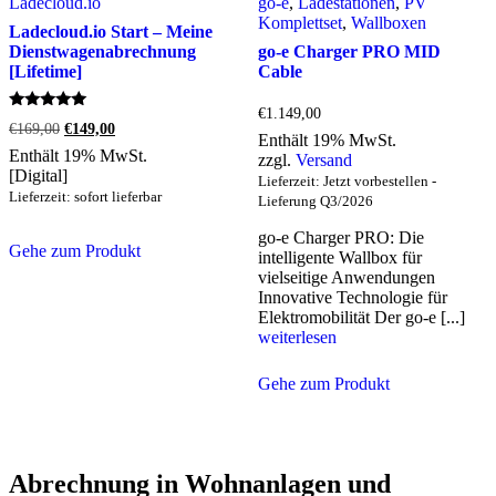
Ladecloud.io
go-e
,
Ladestationen
,
PV
Komplettset
,
Wallboxen
Ladecloud.io Start – Meine
Dienstwagenabrechnung
go-e Charger PRO MID
[Lifetime]
Cable
€
1.149,00
Bewertet
Ursprünglicher
Aktueller
€
169,00
€
149,00
mit
Enthält 19% MwSt.
Preis
Preis
4.89
Enthält 19% MwSt.
zzgl.
Versand
war:
ist:
von 5
[Digital]
€169,00
€149,00.
Lieferzeit: Jetzt vorbestellen -
Lieferzeit: sofort lieferbar
Lieferung Q3/2026
go-e Charger PRO: Die
Gehe zum Produkt
intelligente Wallbox für
vielseitige Anwendungen
Innovative Technologie für
Elektromobilität Der go-e [...]
weiterlesen
Gehe zum Produkt
Abrechnung in Wohnanlagen und