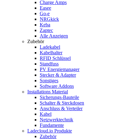
Charge Amps
Easee
Go-e
NRGkick
Keba
Zaptec
Alle Anzeigen
Zubehör
Ladekabel
Kabelhalter
RFID Schlüssel
Standfuss
PV Energiemanager
Stecker & Adapter
Sonstiges
Software Addons
Installations Material
Sicherungs-Bauteile
Schalter & Steckdosen
Anschluss & Verteiler
Kabel
Netzwerktechnik
Fundamente
Ladecloud.io Produkte
Zubehör