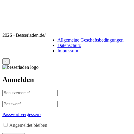
2026 - Besserladen.de
/
Allgemeine Geschäftsbedingungen
Datenschutz
Impressum
×
Anmelden
Benutzername
oder
E-
Passwort
*
Erforderlich
Mail-
Adresse
*
Passwort vergessen?
Erforderlich
Angemeldet bleiben