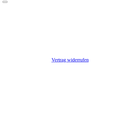
Vorschläge?
Suche z.B. nach einem Hersteller: Alfen, Charge Amps, Go-e,
Keba, Zaptec
Nichts gefunden?
Kontaktiere uns: +49 9725 7055807
Vertrag widerrufen