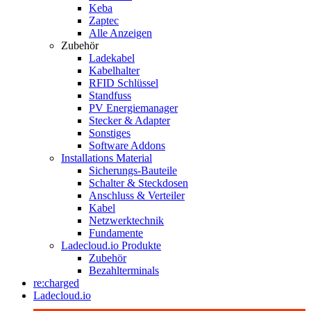
Keba
Zaptec
Alle Anzeigen
Zubehör
Ladekabel
Kabelhalter
RFID Schlüssel
Standfuss
PV Energiemanager
Stecker & Adapter
Sonstiges
Software Addons
Installations Material
Sicherungs-Bauteile
Schalter & Steckdosen
Anschluss & Verteiler
Kabel
Netzwerktechnik
Fundamente
Ladecloud.io Produkte
Zubehör
Bezahlterminals
re:charged
Ladecloud.io