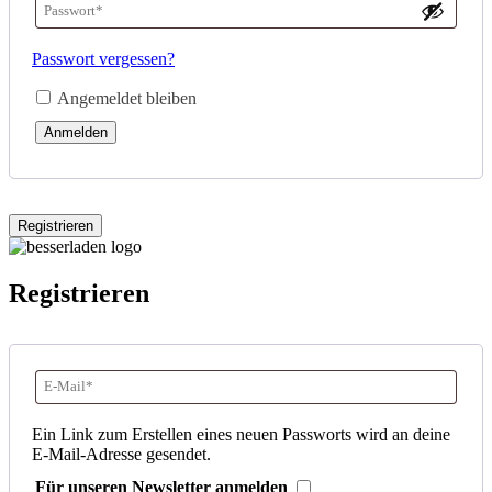
Passwort
*
E-
Erforderlich
Passwort vergessen?
Mail-
Angemeldet bleiben
Adresse
*
Anmelden
Erforderlich
Registrieren
Registrieren
E-
Mail-
Ein Link zum Erstellen eines neuen Passworts wird an deine
E-Mail-Adresse gesendet.
Adresse
*
Für unseren Newsletter anmelden
Erforderlich