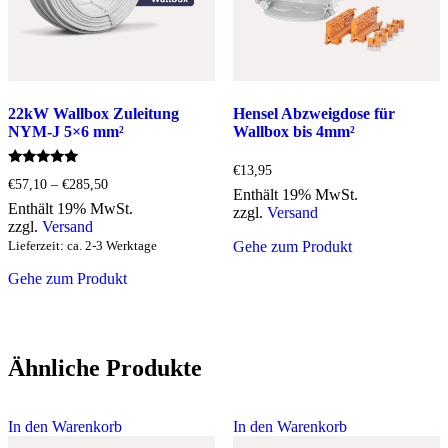
auf
der
Produktseite
gewählt
werden
22kW Wallbox Zuleitung
Hensel Abzweigdose für
NYM-J 5×6 mm²
Wallbox bis 4mm²
€
13,95
Bewertet
Preisspanne:
€
57,10
–
€
285,50
mit
Enthält 19% MwSt.
€57,10
5.00
Enthält 19% MwSt.
zzgl.
Versand
bis
von 5
zzgl.
Versand
€285,50
Lieferzeit: ca. 2-3 Werktage
Gehe zum Produkt
Gehe zum Produkt
Ähnliche Produkte
In den Warenkorb
In den Warenkorb