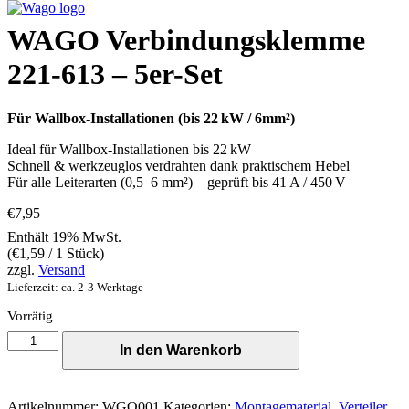
WAGO Verbindungsklemme
221-613 – 5er-Set
Für Wallbox-Installationen (bis 22 kW / 6mm²)
Ideal für Wallbox-Installationen bis 22 kW
Schnell & werkzeuglos verdrahten dank praktischem Hebel
Für alle Leiterarten (0,5–6 mm²) – geprüft bis 41 A / 450 V
€
7,95
Enthält 19% MwSt.
(
€
1,59
/ 1 Stück)
zzgl.
Versand
Lieferzeit: ca. 2-3 Werktage
Vorrätig
WAGO
In den Warenkorb
Verbindungsklemme
221-
613
–
Artikelnummer:
WGO001
Kategorien:
Montagematerial
,
Verteiler
,