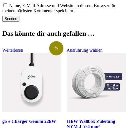
Name, E-Mail-Adresse und Website in diesem Browser für
meinen nächsten Kommentar speichern.
Das könnte dir auch gefallen …
Dieses
%
Weiterlesen
Ausführung wählen
Produkt
weist
mehrere
Varianten
auf.
Die
Optionen
können
auf
der
Produktseite
gewählt
werden
go-e Charger Gemini 22kW
11kW Wallbox Zuleitung
NYM-J 5×4 mm²