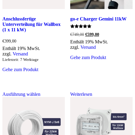
Anschlussfertige
go-e Charger Gemini 11kW
Unterverteilung für Wallbox
(1 x 11 kW)
Bewertet
Ursprünglicher
Aktueller
€
749,00
€
599,00
mit
Preis
Preis
5.00
€
399,00
Enthält 19% MwSt.
war:
ist:
von 5
zzgl.
Versand
Enthält 19% MwSt.
€749,00
€599,00.
zzgl.
Versand
Gehe zum Produkt
Lieferzeit: 7 Werktage
Gehe zum Produkt
Dieses
Ausführung wählen
Weiterlesen
Produkt
weist
mehrere
Varianten
auf.
Die
Optionen
können