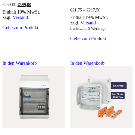
Ursprünglicher
Aktueller
€
759,00
€
599,00
Preis
Preis
Preisspanne:
€
21,75
–
€
217,50
Enthält 19% MwSt.
war:
ist:
€21,75
zzgl.
Versand
Enthält 19% MwSt.
€759,00
€599,00.
bis
zzgl.
Versand
€217,50
Gehe zum Produkt
Lieferzeit: 5 Werktage
Gehe zum Produkt
In den Warenkorb
In den Warenkorb