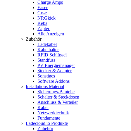
Charge Amps
Easee
Go-e
NRGkick
Keba
Zaptec
Alle Anzeigen
Zubehör
Ladekabel
Kabelhalter
RFID Schlüssel
Standfuss
PV Energiemanager
Stecker & Adapter
Sonstiges
Software Addons
Installations Material
Sicherungs-Bauteile
Schalter & Steckdosen
Anschluss & Verteiler
Kabel
Netzwerktechnik
Fundamente
Ladecloud.io Produkte
Zubehör