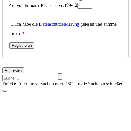
Are you human? Please solve:
Ich habe die
Datenschutzerklärung
gelesen und stimme
ihr zu.
*
Registrieren
Anmelden
Suchen
nach:
Drücke Enter um zu suchen oder ESC um die Suche zu schließen
Vorschläge?
Suche z.B. nach einem Hersteller: Alfen, Charge Amps, Go-e,
Keba, Zaptec
Nichts gefunden?