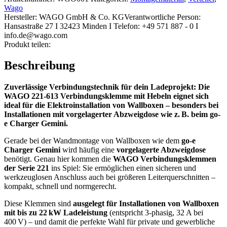
5er-
Wago
Set
Hersteller:
WAGO GmbH & Co. KG
Verantwortliche Person:
Menge
Hansastraße 27 I 32423 Minden I Telefon: +49 571 887 - 0 I
info.de@wago.com
Produkt teilen:
Beschreibung
Zuverlässige Verbindungstechnik für dein Ladeprojekt: Die
WAGO 221-613 Verbindungsklemme mit Hebeln eignet sich
ideal für die Elektroinstallation von Wallboxen – besonders bei
Installationen mit vorgelagerter Abzweigdose wie z. B. beim go-
e Charger Gemini.
Gerade bei der Wandmontage von Wallboxen wie dem
go-e
Charger Gemini
wird häufig eine
vorgelagerte Abzweigdose
benötigt. Genau hier kommen die
WAGO Verbindungsklemmen
der Serie 221
ins Spiel: Sie ermöglichen einen sicheren und
werkzeuglosen Anschluss auch bei größeren Leiterquerschnitten –
kompakt, schnell und normgerecht.
Diese Klemmen sind
ausgelegt für Installationen von Wallboxen
mit bis zu 22 kW Ladeleistung
(entspricht 3-phasig, 32 A bei
400 V) – und damit die perfekte Wahl für private und gewerbliche