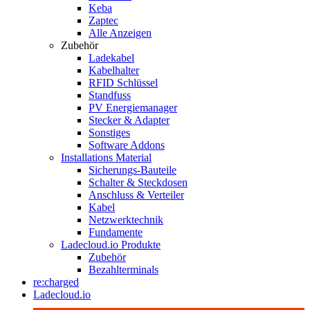
Keba
Zaptec
Alle Anzeigen
Zubehör
Ladekabel
Kabelhalter
RFID Schlüssel
Standfuss
PV Energiemanager
Stecker & Adapter
Sonstiges
Software Addons
Installations Material
Sicherungs-Bauteile
Schalter & Steckdosen
Anschluss & Verteiler
Kabel
Netzwerktechnik
Fundamente
Ladecloud.io Produkte
Zubehör
Bezahlterminals
re:charged
Ladecloud.io