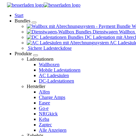
Springe
zum
Start
Inhalt
Bundles
Wa
Dienstwagen Wallbox
DC Ladestation mit Abrec
AC Ladesäule
Sichere Ladesteckdose
Produkte
Ladestationen
Wallboxen
Mobile Ladestationen
AC Ladesäulen
DC-Ladestationen
Hersteller
Alfen
Charge Amps
Easee
Go-e
NRGkick
Keba
Zaptec
Alle Anzeigen
Zubehör