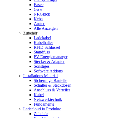
Easee
Go-e
NRGkick
Keba
Zaptec
Alle Anzeigen
Zubehör
Ladekabel
Kabelhalter
RFID Schlüssel
Standfuss
PV Energiemanager
Stecker & Adapter
Sonstiges
Software Addons
Installations Material
Sicherungs-Bauteile
Schalter & Steckdosen
Anschluss & Verteiler
Kabel
Netzwerktechnik
Fundamente
Ladecloud.io Produkte
Zubehör