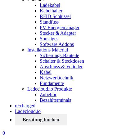
Ladekabel
Kabelhalter
RFID Schlüssel
Standfuss
PV Energiemanager
Stecker & Adapter
Sonstiges
Software Addons
Installations Material
Sicherungs-Bauteile
Schalter & Steckdosen
Anschluss & Verteiler
Kabel
Netzwerktechnik
Fundamente
Ladecloud.io Produkte
Zubehör
Bezahlterminals
re:charged
Ladecloud.io
Beratung buchen
0