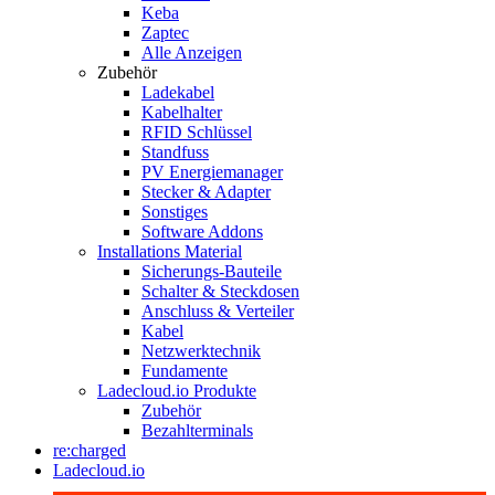
Keba
Zaptec
Alle Anzeigen
Zubehör
Ladekabel
Kabelhalter
RFID Schlüssel
Standfuss
PV Energiemanager
Stecker & Adapter
Sonstiges
Software Addons
Installations Material
Sicherungs-Bauteile
Schalter & Steckdosen
Anschluss & Verteiler
Kabel
Netzwerktechnik
Fundamente
Ladecloud.io Produkte
Zubehör
Bezahlterminals
re:charged
Ladecloud.io