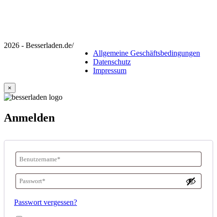
2026 - Besserladen.de
/
Allgemeine Geschäftsbedingungen
Datenschutz
Impressum
×
Anmelden
Benutzername
oder
Passwort
*
E-
Erforderlich
Passwort vergessen?
Mail-