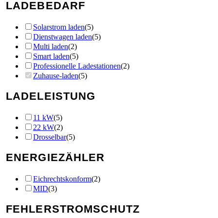
LADEBEDARF
Solarstrom laden
(
5
)
Dienstwagen laden
(
5
)
Multi laden
(
2
)
Smart laden
(
5
)
Professionelle Ladestationen
(
2
)
Zuhause-laden
(
5
)
LADELEISTUNG
11 kW
(
5
)
22 kW
(
2
)
Drosselbar
(
5
)
ENERGIEZÄHLER
Eichrechtskonform
(
2
)
MID
(
3
)
FEHLERSTROMSCHUTZ