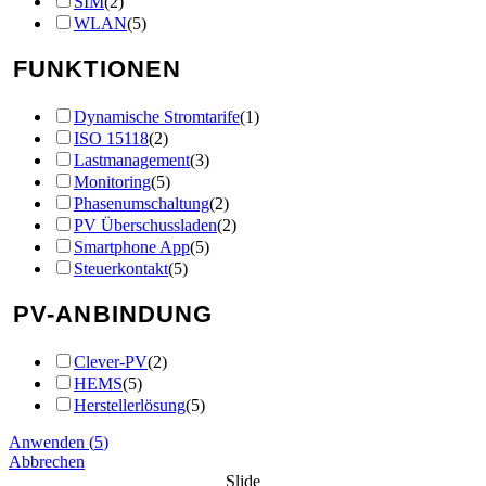
SIM
(
2
)
WLAN
(
5
)
FUNKTIONEN
Dynamische Stromtarife
(
1
)
ISO 15118
(
2
)
Lastmanagement
(
3
)
Monitoring
(
5
)
Phasenumschaltung
(
2
)
PV Überschussladen
(
2
)
Smartphone App
(
5
)
Steuerkontakt
(
5
)
PV-ANBINDUNG
Clever-PV
(
2
)
HEMS
(
5
)
Herstellerlösung
(
5
)
Anwenden
(
5
)
Abbrechen
Slide