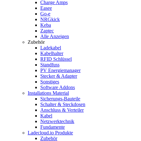
Charge Amps
Easee
Go-e
NRGkick
Keba
Zaptec
Alle Anzeigen
Zubehör
Ladekabel
Kabelhalter
RFID Schlüssel
Standfuss
PV Energiemanager
Stecker & Adapter
Sonstiges
Software Addons
Installations Material
Sicherungs-Bauteile
Schalter & Steckdosen
Anschluss & Verteiler
Kabel
Netzwerktechnik
Fundamente
Ladecloud.io Produkte
Zubehör