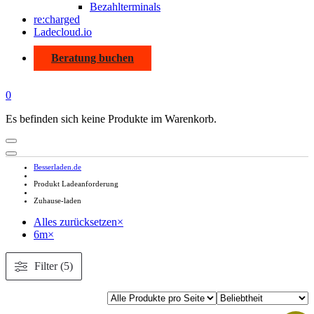
Bezahlterminals
re:charged
Ladecloud.io
Beratung buchen
0
Es befinden sich keine Produkte im Warenkorb.
Besserladen.de
Produkt Ladeanforderung
Zuhause-laden
Alles zurücksetzen
×
6m
×
Filter (5)