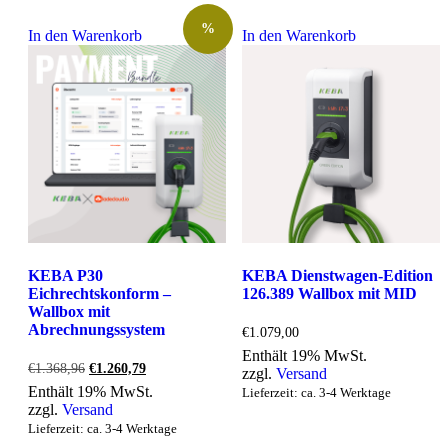
%
In den Warenkorb
In den Warenkorb
KEBA P30
KEBA Dienstwagen-Edition
Eichrechtskonform –
126.389 Wallbox mit MID
Wallbox mit
Abrechnungssystem
€
1.079,00
Enthält 19% MwSt.
Ursprünglicher
Aktueller
€
1.368,96
€
1.260,79
zzgl.
Versand
Preis
Preis
Enthält 19% MwSt.
Lieferzeit: ca. 3-4 Werktage
war:
ist:
zzgl.
Versand
€1.368,96
€1.260,79.
Lieferzeit: ca. 3-4 Werktage