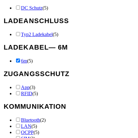
DC Schutz
(
5
)
LADEANSCHLUSS
Typ2 Ladekabel
(
5
)
LADEKABEL
— 6M
6m
(
5
)
ZUGANGSSCHUTZ
App
(
3
)
RFID
(
5
)
KOMMUNIKATION
Bluetooth
(
2
)
LAN
(
5
)
OCPP
(
5
)