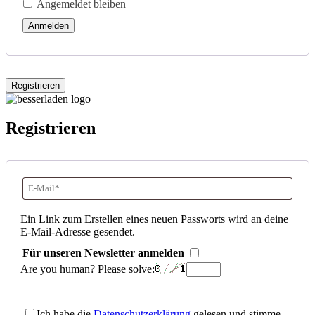
Angemeldet bleiben
Adresse
*
Anmelden
Erforderlich
Registrieren
Registrieren
E-
Mail-
Ein Link zum Erstellen eines neuen Passworts wird an deine
E-Mail-Adresse gesendet.
Adresse
*
Für unseren Newsletter anmelden
Erforderlich
Are you human? Please solve:
Ich habe die
Datenschutzerklärung
gelesen und stimme