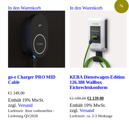
%
In den Warenkorb
In den Warenkorb
go-e Charger PRO MID
KEBA Dienstwagen-Edition
Cable
126.388 Wallbox
Eichrechtskonform
€
1.149,00
Ursprünglicher
Aktueller
€
1.190,00
€
1.139,00
Enthält 19% MwSt.
Preis
Preis
zzgl.
Versand
Enthält 19% MwSt.
war:
ist:
zzgl.
Versand
Lieferzeit: Jetzt vorbestellen -
€1.190,00
€1.139,00.
Lieferung Q3/2026
Lieferzeit: ca. 2-3 Werktage