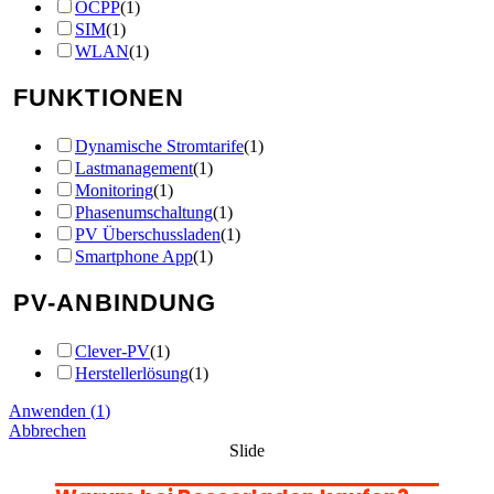
OCPP
(
1
)
SIM
(
1
)
WLAN
(
1
)
FUNKTIONEN
Dynamische Stromtarife
(
1
)
Lastmanagement
(
1
)
Monitoring
(
1
)
Phasenumschaltung
(
1
)
PV Überschussladen
(
1
)
Smartphone App
(
1
)
PV-ANBINDUNG
Clever-PV
(
1
)
Herstellerlösung
(
1
)
Anwenden
(
1
)
Abbrechen
Slide