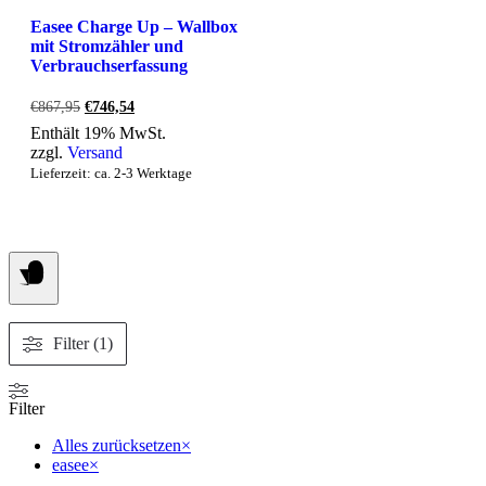
Easee Charge Up – Wallbox
mit Stromzähler und
Verbrauchserfassung
Ursprünglicher
Aktueller
€
867,95
€
746,54
Preis
Preis
Enthält 19% MwSt.
war:
ist:
zzgl.
Versand
€867,95
€746,54.
Lieferzeit: ca. 2-3 Werktage
Filter (1)
Filter
Alles zurücksetzen
×
easee
×