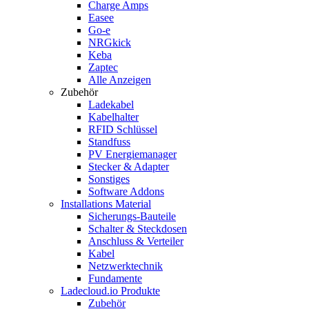
Charge Amps
Easee
Go-e
NRGkick
Keba
Zaptec
Alle Anzeigen
Zubehör
Ladekabel
Kabelhalter
RFID Schlüssel
Standfuss
PV Energiemanager
Stecker & Adapter
Sonstiges
Software Addons
Installations Material
Sicherungs-Bauteile
Schalter & Steckdosen
Anschluss & Verteiler
Kabel
Netzwerktechnik
Fundamente
Ladecloud.io Produkte
Zubehör