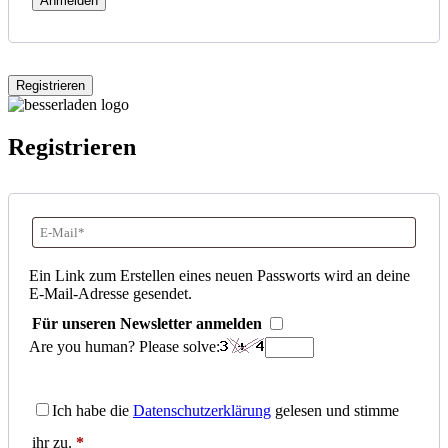
Anmelden
Erforderlich
Registrieren
Registrieren
E-
Mail-
Ein Link zum Erstellen eines neuen Passworts wird an deine
E-Mail-Adresse gesendet.
Adresse
*
Für unseren Newsletter anmelden
Erforderlich
Are you human? Please solve:
Ich habe die
Datenschutzerklärung
gelesen und stimme
ihr zu.
*