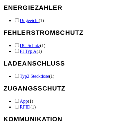
ENERGIEZÄHLER
Ungeeicht
(
1
)
FEHLERSTROMSCHUTZ
DC Schutz
(
1
)
FI Typ A
(
1
)
LADEANSCHLUSS
Typ2 Steckdose
(
1
)
ZUGANGSSCHUTZ
App
(
1
)
RFID
(
1
)
KOMMUNIKATION