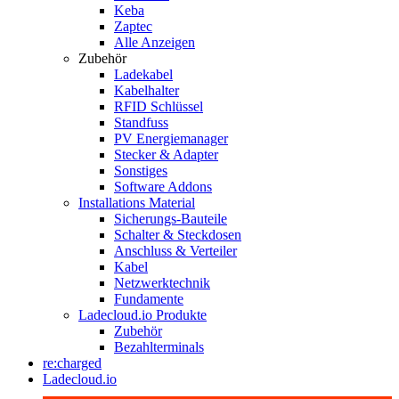
Keba
Zaptec
Alle Anzeigen
Zubehör
Ladekabel
Kabelhalter
RFID Schlüssel
Standfuss
PV Energiemanager
Stecker & Adapter
Sonstiges
Software Addons
Installations Material
Sicherungs-Bauteile
Schalter & Steckdosen
Anschluss & Verteiler
Kabel
Netzwerktechnik
Fundamente
Ladecloud.io Produkte
Zubehör
Bezahlterminals
re:charged
Ladecloud.io