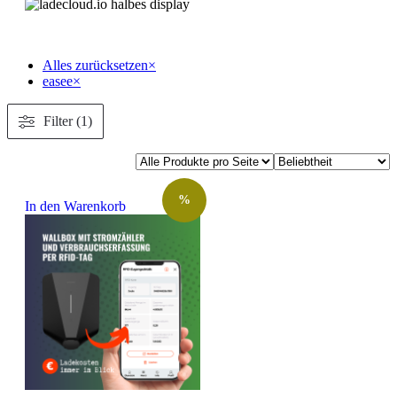
Alles zurücksetzen
×
easee
×
Filter (1)
%
In den Warenkorb