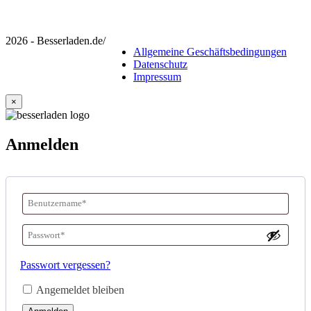
2026 - Besserladen.de
/
Allgemeine Geschäftsbedingungen
Datenschutz
Impressum
×
Anmelden
Benutzername
oder
Passwort
*
E-
Erforderlich
Passwort vergessen?
Mail-
Angemeldet bleiben
Adresse
*