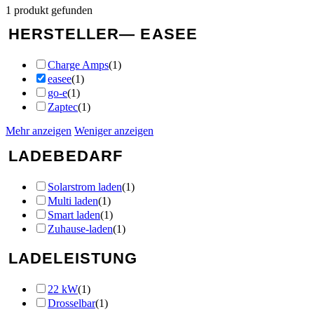
1
produkt gefunden
HERSTELLER
— EASEE
Charge Amps
(
1
)
easee
(
1
)
go-e
(
1
)
Zaptec
(
1
)
Mehr anzeigen
Weniger anzeigen
LADEBEDARF
Solarstrom laden
(
1
)
Multi laden
(
1
)
Smart laden
(
1
)
Zuhause-laden
(
1
)
LADELEISTUNG
22 kW
(
1
)
Drosselbar
(
1
)