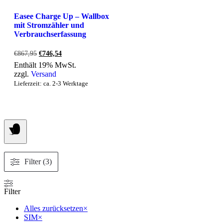
Easee Charge Up – Wallbox
mit Stromzähler und
Verbrauchserfassung
Ursprünglicher
Aktueller
€
867,95
€
746,54
Preis
Preis
Enthält 19% MwSt.
war:
ist:
zzgl.
Versand
€867,95
€746,54.
Lieferzeit: ca. 2-3 Werktage
Filter (3)
Filter
Alles zurücksetzen
×
SIM
×