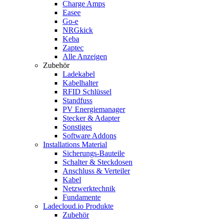
Charge Amps
Easee
Go-e
NRGkick
Keba
Zaptec
Alle Anzeigen
Zubehör
Ladekabel
Kabelhalter
RFID Schlüssel
Standfuss
PV Energiemanager
Stecker & Adapter
Sonstiges
Software Addons
Installations Material
Sicherungs-Bauteile
Schalter & Steckdosen
Anschluss & Verteiler
Kabel
Netzwerktechnik
Fundamente
Ladecloud.io Produkte
Zubehör