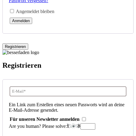
Passwort vergessen?
Mail-
Angemeldet bleiben
Adresse
*
Anmelden
Erforderlich
Registrieren
Registrieren
E-
Mail-
Ein Link zum Erstellen eines neuen Passworts wird an deine
E-Mail-Adresse gesendet.
Adresse
*
Für unseren Newsletter anmelden
Erforderlich
Are you human? Please solve: