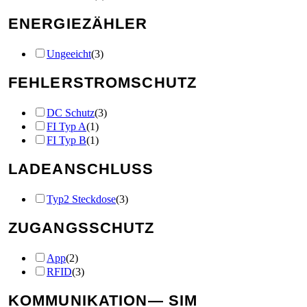
ENERGIEZÄHLER
Ungeeicht
(
3
)
FEHLERSTROMSCHUTZ
DC Schutz
(
3
)
FI Typ A
(
1
)
FI Typ B
(
1
)
LADEANSCHLUSS
Typ2 Steckdose
(
3
)
ZUGANGSSCHUTZ
App
(
2
)
RFID
(
3
)
KOMMUNIKATION
— SIM