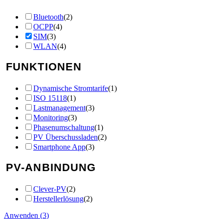
Bluetooth
(
2
)
OCPP
(
4
)
SIM
(
3
)
WLAN
(
4
)
FUNKTIONEN
Dynamische Stromtarife
(
1
)
ISO 15118
(
1
)
Lastmanagement
(
3
)
Monitoring
(
3
)
Phasenumschaltung
(
1
)
PV Überschussladen
(
2
)
Smartphone App
(
3
)
PV-ANBINDUNG
Clever-PV
(
2
)
Herstellerlösung
(
2
)
Anwenden
(
3
)