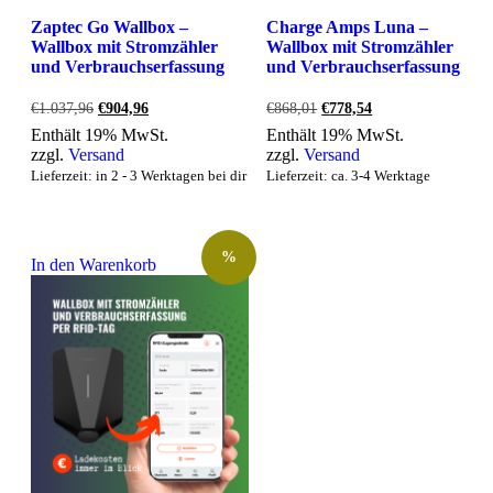
Zaptec Go Wallbox –
Charge Amps Luna –
Wallbox mit Stromzähler
Wallbox mit Stromzähler
und Verbrauchserfassung
und Verbrauchserfassung
Ursprünglicher
Aktueller
Ursprünglicher
Aktueller
€
1.037,96
€
904,96
€
868,01
€
778,54
Preis
Preis
Preis
Preis
Enthält 19% MwSt.
Enthält 19% MwSt.
war:
ist:
war:
ist:
zzgl.
Versand
zzgl.
Versand
€1.037,96
€904,96.
€868,01
€778,54.
Lieferzeit: in 2 - 3 Werktagen bei dir
Lieferzeit: ca. 3-4 Werktage
%
In den Warenkorb