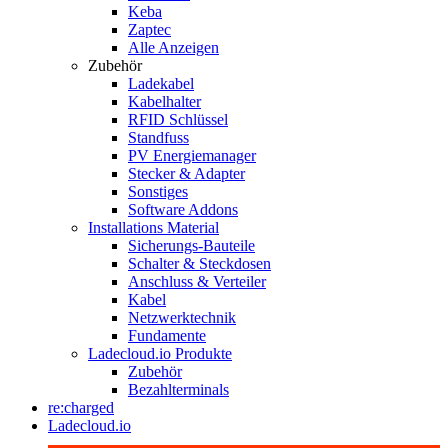
Keba
Zaptec
Alle Anzeigen
Zubehör
Ladekabel
Kabelhalter
RFID Schlüssel
Standfuss
PV Energiemanager
Stecker & Adapter
Sonstiges
Software Addons
Installations Material
Sicherungs-Bauteile
Schalter & Steckdosen
Anschluss & Verteiler
Kabel
Netzwerktechnik
Fundamente
Ladecloud.io Produkte
Zubehör
Bezahlterminals
re:charged
Ladecloud.io