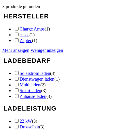
3
produkte gefunden
HERSTELLER
Charge Amps
(
1
)
easee
(
1
)
Zaptec
(
1
)
Mehr anzeigen
Weniger anzeigen
LADEBEDARF
Solarstrom laden
(
3
)
Dienstwagen laden
(
1
)
Multi laden
(
2
)
Smart laden
(
3
)
Zuhause-laden
(
3
)
LADELEISTUNG
22 kW
(
3
)
Drosselbar
(
3
)