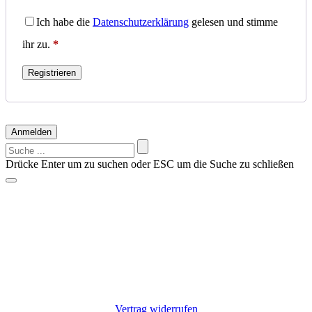
Ich habe die
Datenschutzerklärung
gelesen und stimme
ihr zu.
*
Registrieren
Anmelden
Suchen
nach:
Drücke Enter um zu suchen oder ESC um die Suche zu schließen
Vorschläge?
Suche z.B. nach einem Hersteller: Alfen, Charge Amps, Go-e,
Keba, Zaptec
Nichts gefunden?
Kontaktiere uns: +49 9725 7055807
Vertrag widerrufen