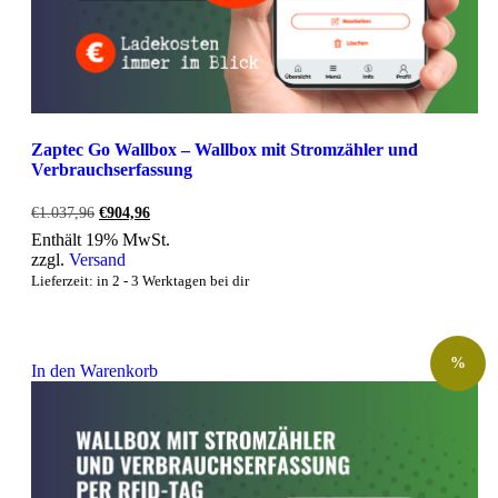
Zaptec Go Wallbox – Wallbox mit Stromzähler und
Verbrauchserfassung
Ursprünglicher
Aktueller
€
1.037,96
€
904,96
Preis
Preis
Enthält 19% MwSt.
war:
ist:
zzgl.
Versand
€1.037,96
€904,96.
Lieferzeit: in 2 - 3 Werktagen bei dir
%
In den Warenkorb