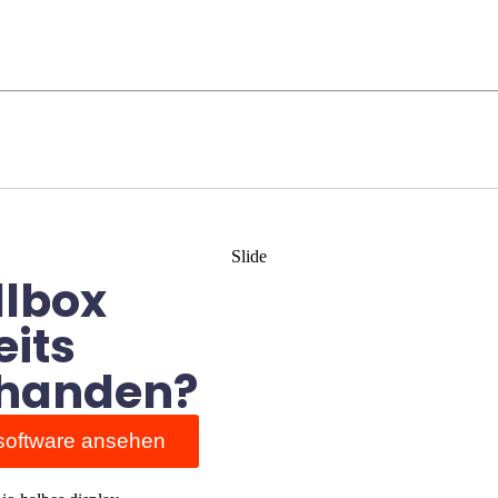
Slide
lbox
eits
handen?
oftware ansehen