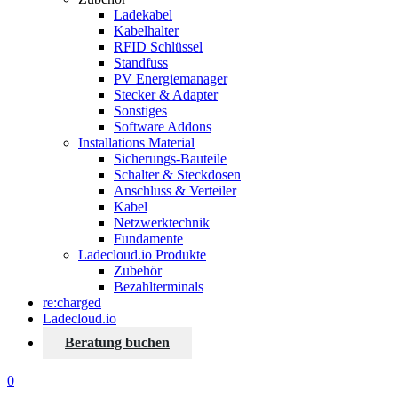
Ladekabel
Kabelhalter
RFID Schlüssel
Standfuss
PV Energiemanager
Stecker & Adapter
Sonstiges
Software Addons
Installations Material
Sicherungs-Bauteile
Schalter & Steckdosen
Anschluss & Verteiler
Kabel
Netzwerktechnik
Fundamente
Ladecloud.io Produkte
Zubehör
Bezahlterminals
re:charged
Ladecloud.io
Beratung buchen
0