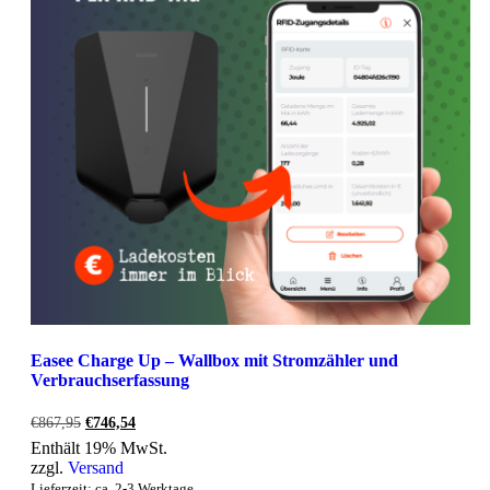
Easee Charge Up – Wallbox mit Stromzähler und
Verbrauchserfassung
Ursprünglicher
Aktueller
€
867,95
€
746,54
Preis
Preis
Enthält 19% MwSt.
war:
ist:
zzgl.
Versand
€867,95
€746,54.
Lieferzeit: ca. 2-3 Werktage