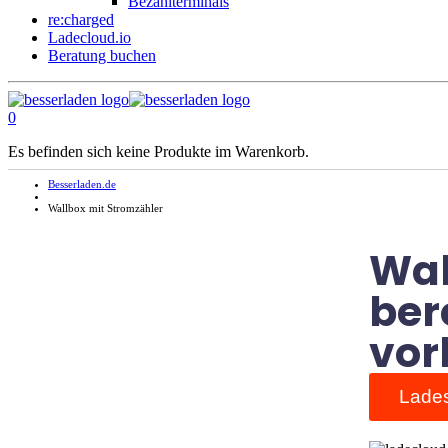
Bezahlterminals
re:charged
Ladecloud.io
Beratung buchen
0
Es befinden sich keine Produkte im Warenkorb.
Besserladen.de
Wallbox mit Stromzähler
Wal
ber
vor
Lades