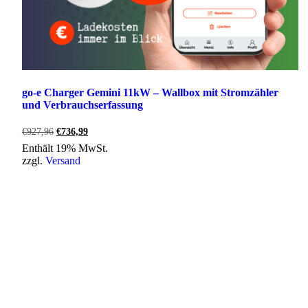
go-e Charger Gemini 11kW – Wallbox mit Stromzähler
und Verbrauchserfassung
Ursprünglicher
Aktueller
€
927,96
€
736,99
Preis
Preis
Enthält 19% MwSt.
war:
ist:
zzgl.
Versand
€927,96
€736,99.