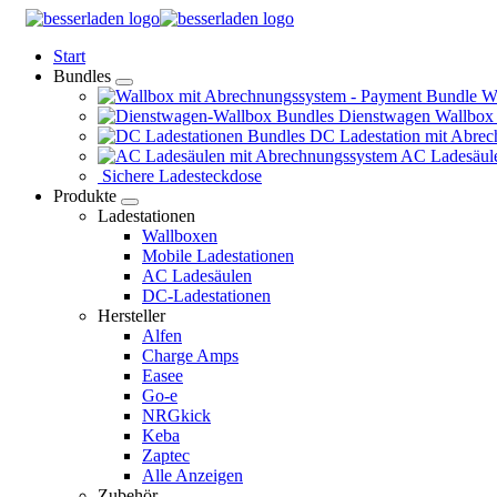
Springe
zum
Start
Inhalt
Bundles
Wa
Dienstwagen Wallbox
DC Ladestation mit Abrec
AC Ladesäule
Sichere Ladesteckdose
Produkte
Ladestationen
Wallboxen
Mobile Ladestationen
AC Ladesäulen
DC-Ladestationen
Hersteller
Alfen
Charge Amps
Easee
Go-e
NRGkick
Keba
Zaptec
Alle Anzeigen
Zubehör