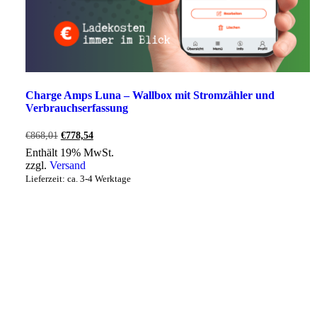
Charge Amps Luna – Wallbox mit Stromzähler und
Verbrauchserfassung
Ursprünglicher
Aktueller
€
868,01
€
778,54
Preis
Preis
Enthält 19% MwSt.
war:
ist:
zzgl.
Versand
€868,01
€778,54.
Lieferzeit: ca. 3-4 Werktage