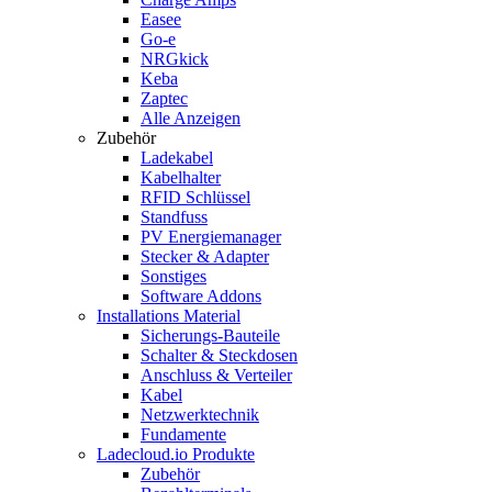
Easee
Go-e
NRGkick
Keba
Zaptec
Alle Anzeigen
Zubehör
Ladekabel
Kabelhalter
RFID Schlüssel
Standfuss
PV Energiemanager
Stecker & Adapter
Sonstiges
Software Addons
Installations Material
Sicherungs-Bauteile
Schalter & Steckdosen
Anschluss & Verteiler
Kabel
Netzwerktechnik
Fundamente
Ladecloud.io Produkte
Zubehör