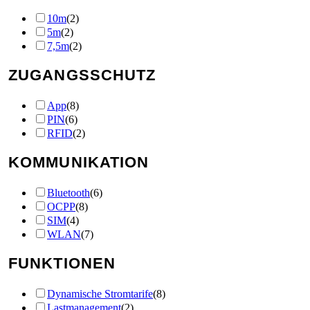
10m
(
2
)
5m
(
2
)
7,5m
(
2
)
ZUGANGSSCHUTZ
App
(
8
)
PIN
(
6
)
RFID
(
2
)
KOMMUNIKATION
Bluetooth
(
6
)
OCPP
(
8
)
SIM
(
4
)
WLAN
(
7
)
FUNKTIONEN
Dynamische Stromtarife
(
8
)
Lastmanagement
(
2
)