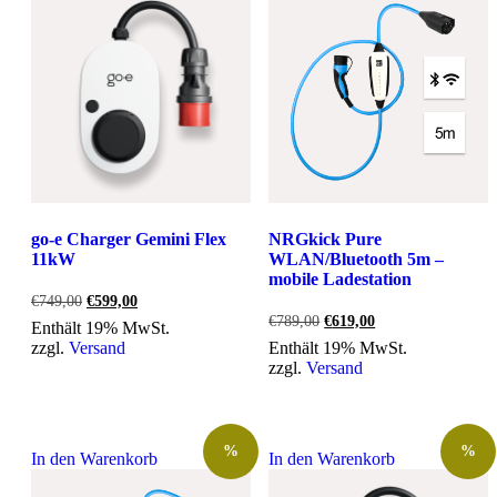
go-e Charger Gemini Flex
NRGkick Pure
11kW
WLAN/Bluetooth 5m –
mobile Ladestation
Ursprünglicher
Aktueller
€
749,00
€
599,00
Preis
Preis
Ursprünglicher
Aktueller
€
789,00
€
619,00
Enthält 19% MwSt.
war:
ist:
Preis
Preis
zzgl.
Versand
Enthält 19% MwSt.
€749,00
€599,00.
war:
ist:
zzgl.
Versand
€789,00
€619,00.
%
%
In den Warenkorb
In den Warenkorb