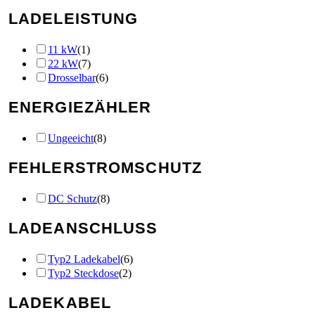
LADELEISTUNG
11 kW
(
1
)
22 kW
(
7
)
Drosselbar
(
6
)
ENERGIEZÄHLER
Ungeeicht
(
8
)
FEHLERSTROMSCHUTZ
DC Schutz
(
8
)
LADEANSCHLUSS
Typ2 Ladekabel
(
6
)
Typ2 Steckdose
(
2
)
LADEKABEL