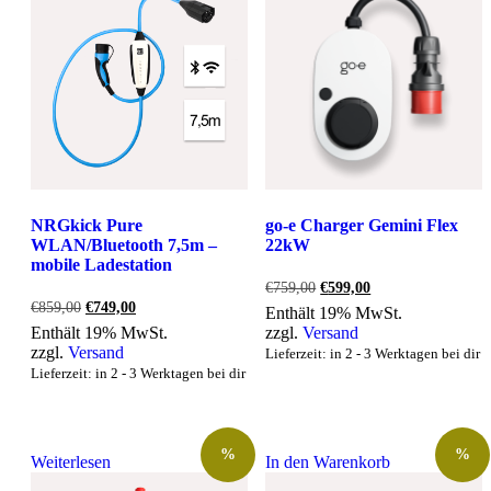
NRGkick Pure
go-e Charger Gemini Flex
WLAN/Bluetooth 7,5m –
22kW
mobile Ladestation
Ursprünglicher
Aktueller
€
759,00
€
599,00
Preis
Preis
Ursprünglicher
Aktueller
€
859,00
€
749,00
Enthält 19% MwSt.
war:
ist:
Preis
Preis
Enthält 19% MwSt.
zzgl.
Versand
€759,00
€599,00.
war:
ist:
zzgl.
Versand
Lieferzeit: in 2 - 3 Werktagen bei dir
€859,00
€749,00.
Lieferzeit: in 2 - 3 Werktagen bei dir
%
%
Weiterlesen
In den Warenkorb