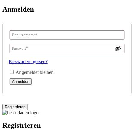
Anmelden
Benutzername
oder
Passwort
*
E-
Erforderlich
Passwort vergessen?
Mail-
Angemeldet bleiben
Adresse
*
Anmelden
Erforderlich
Registrieren
Registrieren