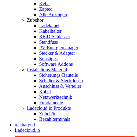
Keba
Zaptec
Alle Anzeigen
Zubehör
Ladekabel
Kabelhalter
RFID Schlüssel
Standfuss
PV Energiemanager
Stecker & Adapter
Sonstiges
Software Addons
Installations Material
Sicherungs-Bauteile
Schalter & Steckdosen
Anschluss & Verteiler
Kabel
Netzwerktechnik
Fundamente
Ladecloud.io Produkte
Zubehör
Bezahlterminals
re:charged
Ladecloud.io