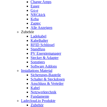
Charge Amps
Easee
Go-e
NRGkick
Keba
Zaptec
Alle Anzeigen
Zubehör
Ladekabel
Kabelhalter
RFID Schlüssel
Standfuss
PV Energiemanager
Stecker & Adapter
Sonstiges
Software Addons
Installations Material
Sicherungs-Bauteile
Schalter & Steckdosen
Anschluss & Verteiler
Kabel
Netzwerktechnik
Fundamente
Ladecloud.io Produkte
Zubehör