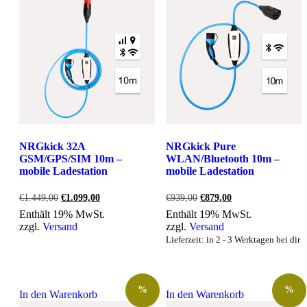
NRGkick 32A
NRGkick Pure
GSM/GPS/SIM 10m –
WLAN/Bluetooth 10m –
mobile Ladestation
mobile Ladestation
Ursprünglicher
Aktueller
Ursprünglicher
Aktueller
€
1.449,00
€
1.099,00
€
939,00
€
879,00
Preis
Preis
Preis
Preis
Enthält 19% MwSt.
Enthält 19% MwSt.
war:
ist:
war:
ist:
zzgl.
Versand
zzgl.
Versand
€1.449,00
€1.099,00.
€939,00
€879,00.
Lieferzeit: in 2 - 3 Werktagen bei dir
%
%
In den Warenkorb
In den Warenkorb