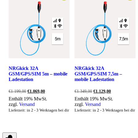
NRGkick 32A
NRGkick 32A
GSM/GPS/SIM 5m – mobile
GSM/GPS/SIM 7,5m –
Ladestation
mobile Ladestation
Ursprünglicher
Aktueller
Ursprünglicher
Aktueller
€
1.199,00
€
1.069,00
€
1.349,00
€
1.129,00
Preis
Preis
Preis
Preis
Enthält 19% MwSt.
Enthält 19% MwSt.
war:
ist:
war:
ist:
zzgl.
Versand
zzgl.
Versand
€1.199,00
€1.069,00.
€1.349,00
€1.129,00.
Lieferzeit: in 2 - 3 Werktagen bei dir
Lieferzeit: in 2 - 3 Werktagen bei dir