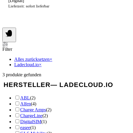
[Digital]
€169,00
€149,00.
Lieferzeit: sofort lieferbar
Filter
Alles zurücksetzen
×
Ladecloud.io
×
3
produkte gefunden
HERSTELLER
— LADECLOUD.IO
ABL
(
2
)
Alfen
(
4
)
Charge Amps
(
2
)
ChargeLine
(
2
)
DigitalSIM
(
1
)
easee
(
1
)