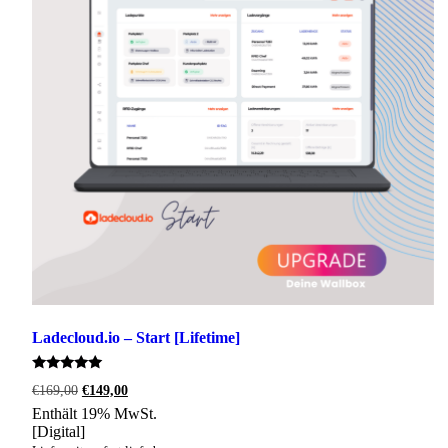
Ladecloud.io – Start [Lifetime]
Bewertet
Ursprünglicher
Aktueller
€
169,00
€
149,00
mit
Preis
Preis
5.00
Enthält 19% MwSt.
war:
ist:
von 5
[Digital]
€169,00
€149,00.