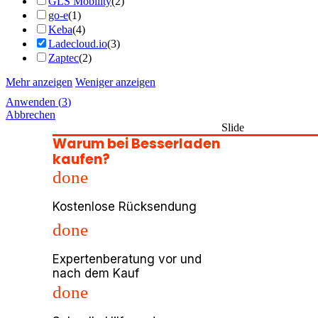
GLS Mobility
(
2
)
go-e
(
1
)
Keba
(
4
)
Ladecloud.io
(
3
)
Zaptec
(
2
)
Mehr anzeigen
Weniger anzeigen
Anwenden
(
3
)
Abbrechen
Slide
Warum bei Besserladen
kaufen?
done
Kostenlose Rücksendung
done
Expertenberatung vor und
nach dem Kauf
done