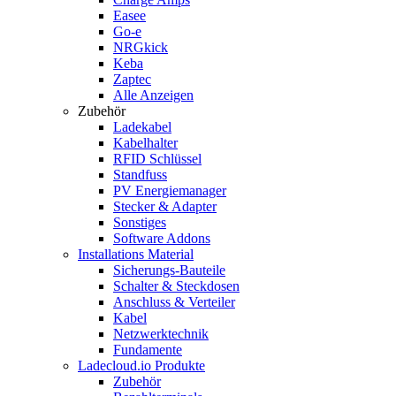
Easee
Go-e
NRGkick
Keba
Zaptec
Alle Anzeigen
Zubehör
Ladekabel
Kabelhalter
RFID Schlüssel
Standfuss
PV Energiemanager
Stecker & Adapter
Sonstiges
Software Addons
Installations Material
Sicherungs-Bauteile
Schalter & Steckdosen
Anschluss & Verteiler
Kabel
Netzwerktechnik
Fundamente
Ladecloud.io Produkte
Zubehör