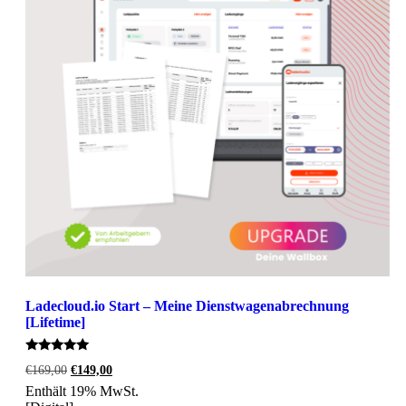
Ladecloud.io Start – Meine Dienstwagenabrechnung
[Lifetime]
Bewertet
Ursprünglicher
Aktueller
€
169,00
€
149,00
mit
Preis
Preis
4.89
Enthält 19% MwSt.
war:
ist:
von 5