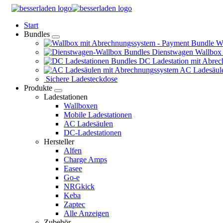
Springe
zum
Start
Inhalt
Bundles
Wa
Dienstwagen Wallbox
DC Ladestation mit Abrec
AC Ladesäule
Sichere Ladesteckdose
Produkte
Ladestationen
Wallboxen
Mobile Ladestationen
AC Ladesäulen
DC-Ladestationen
Hersteller
Alfen
Charge Amps
Easee
Go-e
NRGkick
Keba
Zaptec
Alle Anzeigen
Zubehör