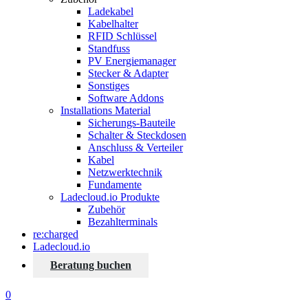
Ladekabel
Kabelhalter
RFID Schlüssel
Standfuss
PV Energiemanager
Stecker & Adapter
Sonstiges
Software Addons
Installations Material
Sicherungs-Bauteile
Schalter & Steckdosen
Anschluss & Verteiler
Kabel
Netzwerktechnik
Fundamente
Ladecloud.io Produkte
Zubehör
Bezahlterminals
re:charged
Ladecloud.io
Beratung buchen
0